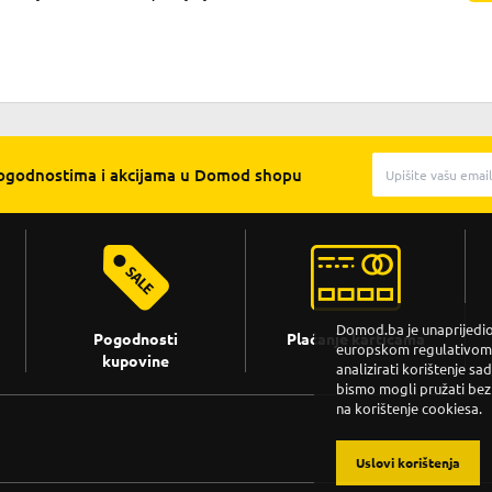
pogodnostima i akcijama u Domod shopu
Domod.ba je unaprijedio 
Pogodnosti
Plaćanje karticama
europskom regulativom. 
kupovine
analizirati korištenje sa
bismo mogli pružati bez
na korištenje cookiesa.
Uslovi korištenja