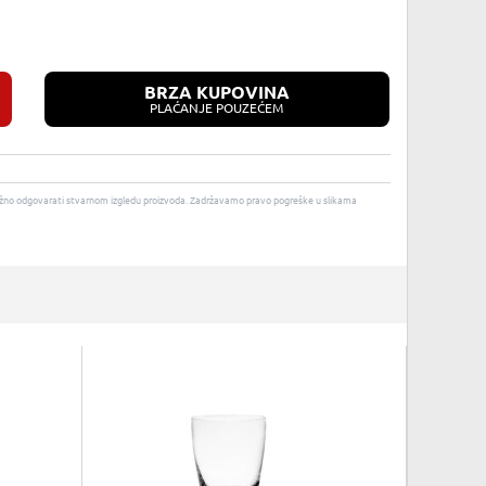
BRZA KUPOVINA
PLAĆANJE POUZEĆEM
u nužno odgovarati stvarnom izgledu proizvoda. Zadržavamo pravo pogreške u slikama