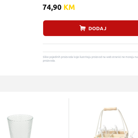
74,90
KM
DODAJ
Slike pojedinih proizvoda koje ilustriraju proizvod na web stranici ne moraj
proizvoda.