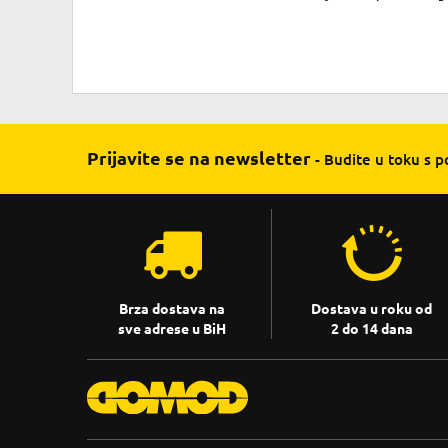
Prijavite se na newsletter
- Budite u toku s 
Brza dostava na
Dostava u roku od
sve adrese u BiH
2 do 14 dana