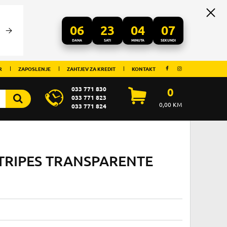
06
23
04
07
DANA
SATI
MINUTA
SEKUNDI
R
ZAPOSLENJE
ZAHTJEV ZA KREDIT
KONTAKT
033 771 830
0
033 771 823
0,00
KM
033 771 824
STRIPES TRANSPARENTE