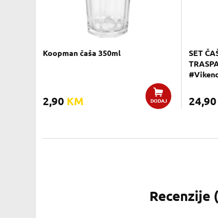
Koopman čaša 350ml
SET ČA
TRASP
#Vikend
2,90
KM
24,9
DODAJ
Recenzije 