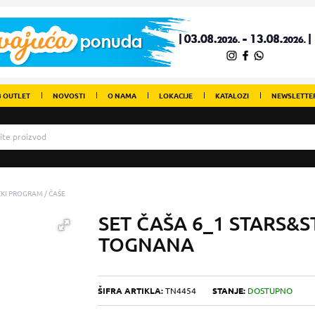
 OUTLET
NOVOSTI
O NAMA
LOKACIJE
KATALOZI
NEWSLETTE
IČKI PROGRAM
ČAŠE
SET ČAŠA 6_1 STARS&
TOGNANA
ŠIFRA ARTIKLA:
TN4454
STANJE:
DOSTUPNO