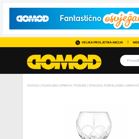
VELIKA PROLJETNA AKCIJA
WEB
DOMOD
KUHINJSKA OPREMA I POSUĐE
STAKLENI, PORCELANSKI I KERAM