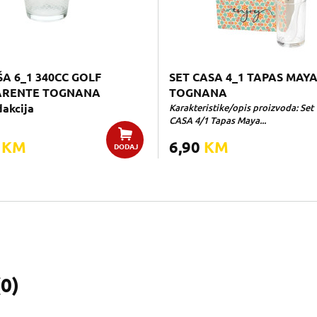
ŠA 6_1 340CC GOLF
SET CASA 4_1 TAPAS MAY
ARENTE TOGNANA
TOGNANA
akcija
Karakteristike/opis proizvoda: Set
CASA 4/1 Tapas Maya...
0
KM
6,90
KM
DODAJ
(
0
)