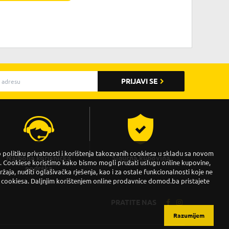
PRIJAVI SE
politiku privatnosti i korištenja takozvanih cookiesa u skladu sa novom
Najbolja korisnička
Sigurna kupovina
Cookiese koristimo kako bismo mogli pružati uslugu online kupovine,
podrška
držaja, nuditi oglašivačka rješenja, kao i za ostale funkcionalnosti koje ne
 cookiesa. Daljnjim korištenjem online prodavnice domod.ba pristajete
PRATITE NAS
Razumijem