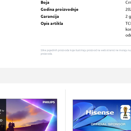
Boja
Cr
Godina proizvodnje
20
Garancija
2 
Opis artikla
TC
kon
odn
Slike pojedinih proizvoda koje ilustriraju proizvod na web stranici ne moraj
proizvoda.