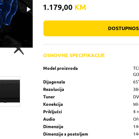
1.179,00
KM
DOSTUPNOST
OSNOVNE SPECIFIKACIJE
Model proizvoda
TC
GO
Dijagonala
65
Rezolucija
38
Tuner
DVB
Konekcija
Wi
Priključci
4 ×
Audio
ON
Dimenzije
14
Dimenzije s postoljem
14