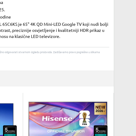
na
25.
godine
L 65C6KS je 65" 4K QD Mini-LED Google TV koji nudi bolji
trast, preciznije osvjetljenje i kvalitetniji HDR prikaz u
osu na klasične LED televizore.
u nužno odgovarati stvarnom izgledu proizvoda. Zadržavamo pravo pogreške u slikama