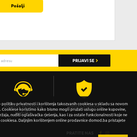
Pošalji
PRIJAVI SE
politiku privatnosti i korištenja takozvanih cookiesa u skladu sa novom
Najbolja korisnička
Sigurna kupovina
Cookiese koristimo kako bismo mogli pružati uslugu online kupovine,
podrška
držaja, nuditi oglašivačka rješenja, kao i za ostale funkcionalnosti koje ne
 cookiesa. Daljnjim korištenjem online prodavnice domod.ba pristajete
PRATITE NAS