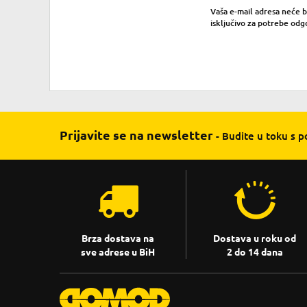
Vaša e-mail adresa neće bit
isključivo za potrebe odg
Prijavite se na newsletter
- Budite u toku s 
Brza dostava na
Dostava u roku od
sve adrese u BiH
2 do 14 dana