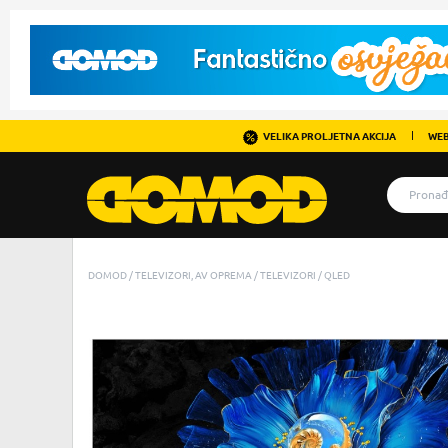
VELIKA PROLJETNA AKCIJA
WEB
DOMOD
TELEVIZORI, AV OPREMA
TELEVIZORI
QLED