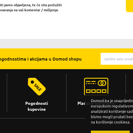
i javno objavljena, te će ista poslužiti
ovaranja na vaš komentar / mišljenje.
pogodnostima i akcijama u Domod shopu
Domod.ba je unaprijedio 
Pogodnosti
Plaćanje karticama
europskom regulativom. 
kupovine
analizirati korištenje sa
bismo mogli pružati bez
na korištenje cookiesa.