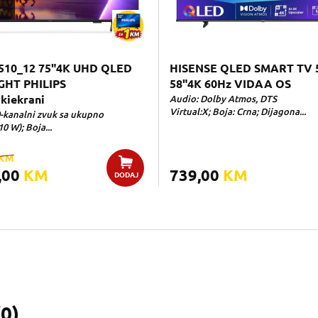
510_12 75"4K UHD QLED
HISENSE QLED SMART TV 
GHT PHILIPS
58"4K 60Hz VIDAA OS
kiekrani
Audio: Dolby Atmos, DTS
Virtual:X; Boja: Crna; Dijagona...
0-kanalni zvuk sa ukupno
10 W); Boja...
KM
,00
KM
739,00
KM
DODAJ
(
0
)