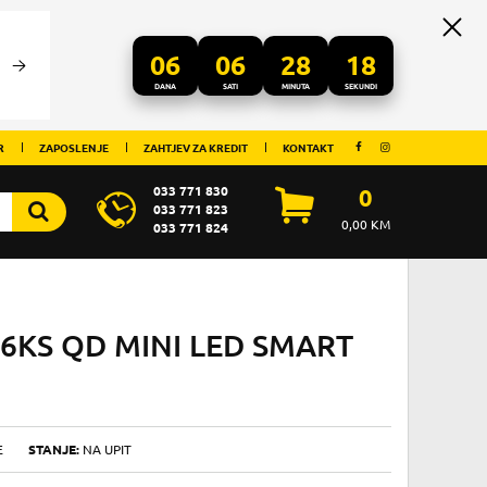
06
06
28
18
DANA
SATI
MINUTA
SEKUNDI
R
ZAPOSLENJE
ZAHTJEV ZA KREDIT
KONTAKT
033 771 830
0
033 771 823
0,00
KM
033 771 824
C6KS QD MINI LED SMART
E
STANJE:
NA UPIT