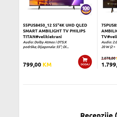
55PUS8450_12 55"4K UHD QLED
75PUS8
SMART AMBILIGHT TV PHILIPS
AMBILI
TITAN#velikiekrani
TV#veli
Audio: Dolby Atmos i DTS:X
Audio: 2.
podrška; Dijagonala: 55"; Di...
20 W (2 × 
2.078,00
799,00
KM
1.799
DODAJ
Recenzije 