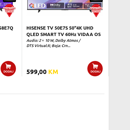
58E7Q
HISENSE TV 50E7S 50"4K UHD
QLED SMART TV 60Hz VIDAA OS
Audio: 2 × 10 W, Dolby Atmos /
DTS Virtual:X; Boja: Crn...
599,00
KM
DODAJ
DODAJ