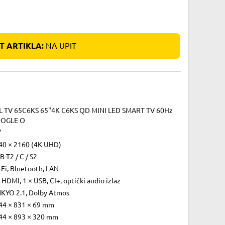
 ARTIKLA:
NA UPIT
L TV 65C6KS 65"4K C6KS QD MINI LED SMART TV 60Hz
OGLE O
"
40 × 2160 (4K UHD)
-T2 / C / S2
-Fi, Bluetooth, LAN
 HDMI, 1 × USB, CI+, optički audio izlaz
KYO 2.1, Dolby Atmos
44 × 831 × 69 mm
44 × 893 × 320 mm