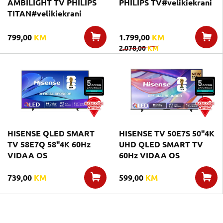
AMBILIGHT TV PHILIPS
PHILIPS TV#velikiekrani
TITAN#velikiekrani
799,00
KM
1.799,00
KM
2.078,00
KM
HISENSE QLED SMART
HISENSE TV 50E7S 50"4K
TV 58E7Q 58"4K 60Hz
UHD QLED SMART TV
VIDAA OS
60Hz VIDAA OS
739,00
KM
599,00
KM