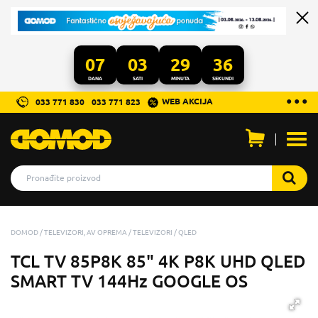
07
03
29
36
DANA
SATI
MINUTA
SEKUNDI
...
● ● ●
WEB AKCIJA
033 771 830
033 771 823
Otvo
men
DOMOD
TELEVIZORI, AV OPREMA
TELEVIZORI
QLED
TCL TV 85P8K 85" 4K P8K UHD QLED
SMART TV 144Hz GOOGLE OS