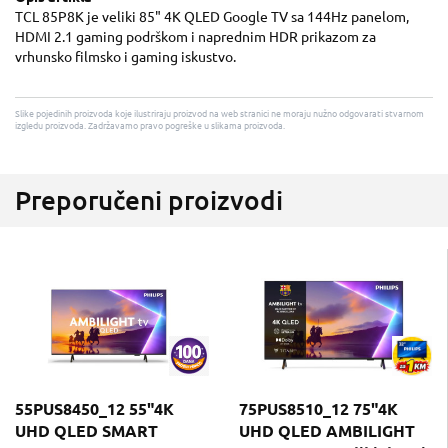
TCL 85P8K je veliki 85" 4K QLED Google TV sa 144Hz panelom,
HDMI 2.1 gaming podrškom i naprednim HDR prikazom za
vrhunsko filmsko i gaming iskustvo.
Slike pojedinih proizvoda koje ilustriraju proizvod na web stranici ne moraju nužno odgovarati stvarnom
izgledu proizvoda. Zadržavamo pravo pogreške u slikama proizvoda.
Preporučeni proizvodi
55PUS8450_12 55"4K
75PUS8510_12 75"4K
UHD QLED SMART
UHD QLED AMBILIGHT