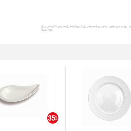
Slike pojedinih proizvoda koje ilustriraju proizvod na web stranici ne moraj
proizvoda.