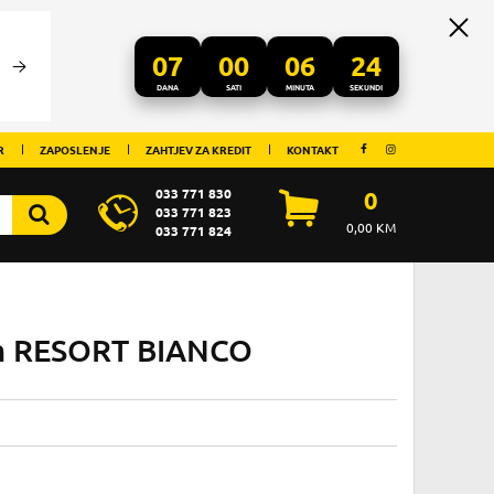
07
00
06
24
DANA
SATI
MINUTA
SEKUNDI
R
ZAPOSLENJE
ZAHTJEV ZA KREDIT
KONTAKT
033 771 830
0
033 771 823
0,00
KM
033 771 824
m RESORT BIANCO