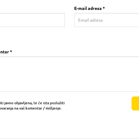
E-mail adresa *
ntar *
i javno objavljena, te će ista poslužiti
ovaranja na vaš komentar / mišljenje.