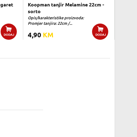
rgaret
Koopman tanjir Melamine 22cm -
sorto
Opis/karakteristike proizvoda:
Promjer tanjira: 22cm /...
4,90
KM
DODAJ
DODAJ