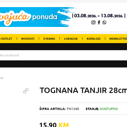
 OUTLET
NOVOSTI
O NAMA
LOKACIJE
KATALOZI
NEWSLETTE
IRI
TOGNANA TANJIR 28c
ŠIFRA ARTIKLA:
TN1340
STANJE:
DOSTUPNO
15,90
KM