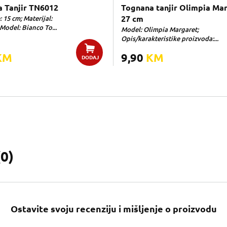
 Tanjir TN6012
Tognana tanjir Olimpia Ma
 15 cm; Materijal:
27 cm
Model: Bianco To...
Model: Olimpia Margaret;
Opis/karakteristike proizvoda:...
KM
9,90
KM
DODAJ
(
0
)
Ostavite svoju recenziju i mišljenje o proizvodu