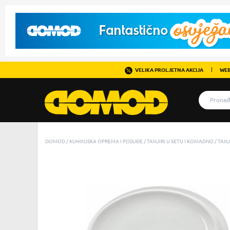
VELIKA PROLJETNA AKCIJA
WEB
DOMOD
KUHINJSKA OPREMA I POSUĐE
TANJIRI U SETU I KOMADNO
TANJ