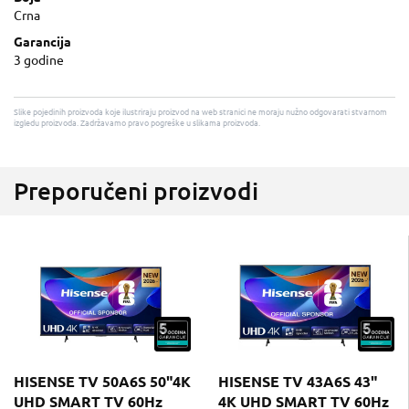
Crna
Garancija
3 godine
Slike pojedinih proizvoda koje ilustriraju proizvod na web stranici ne moraju nužno odgovarati stvarnom
izgledu proizvoda. Zadržavamo pravo pogreške u slikama proizvoda.
Preporučeni proizvodi
HISENSE TV 50A6S 50"4K
HISENSE TV 43A6S 43"
UHD SMART TV 60Hz
4K UHD SMART TV 60Hz