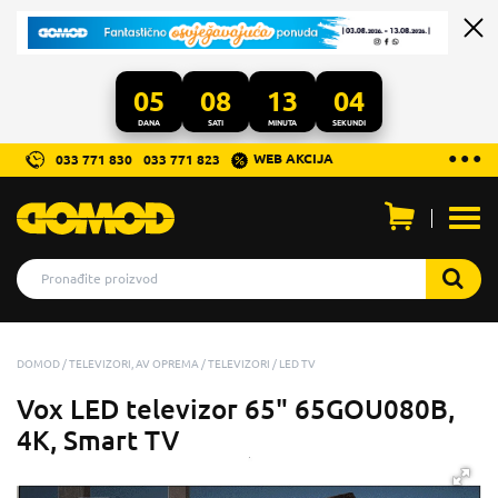
05
08
13
04
DANA
SATI
MINUTA
SEKUNDI
...
● ● ●
WEB AKCIJA
033 771 830
033 771 823
Otvo
men
DOMOD
TELEVIZORI, AV OPREMA
TELEVIZORI
LED TV
Vox LED televizor 65" 65GOU080B,
4K, Smart TV