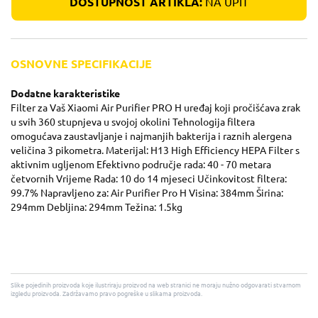
DOSTUPNOST ARTIKLA:
NA UPIT
OSNOVNE SPECIFIKACIJE
Dodatne karakteristike
Filter za Vaš Xiaomi Air Purifier PRO H uređaj koji pročišćava zrak
u svih 360 stupnjeva u svojoj okolini Tehnologija filtera
omogućava zaustavljanje i najmanjih bakterija i raznih alergena
veličina 3 pikometra. Materijal: H13 High Efficiency HEPA Filter s
aktivnim ugljenom Efektivno područje rada: 40 - 70 metara
četvornih Vrijeme Rada: 10 do 14 mjeseci Učinkovitost filtera:
99.7% Napravljeno za: Air Purifier Pro H Visina: 384mm Širina:
294mm Debljina: 294mm Težina: 1.5kg
Slike pojedinih proizvoda koje ilustriraju proizvod na web stranici ne moraju nužno odgovarati stvarnom
izgledu proizvoda. Zadržavamo pravo pogreške u slikama proizvoda.