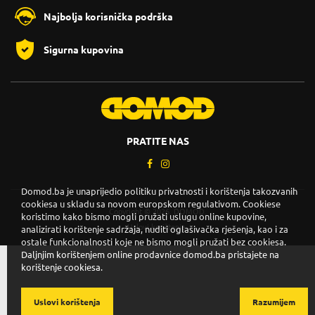
Najbolja korisnička podrška
Sigurna kupovina
PRATITE NAS
Domod.ba je unaprijedio politiku privatnosti i korištenja takozvanih
cookiesa u skladu sa novom europskom regulativom. Cookiese
Copyright © 2026. DOMOD.
koristimo kako bismo mogli pružati uslugu online kupovine,
Uslovi korištenja
.
analizirati korištenje sadržaja, nuditi oglašivačka rješenja, kao i za
ostale funkcionalnosti koje ne bismo mogli pružati bez cookiesa.
Daljnjim korištenjem online prodavnice domod.ba pristajete na
korištenje cookiesa.
Uslovi korištenja
Razumijem