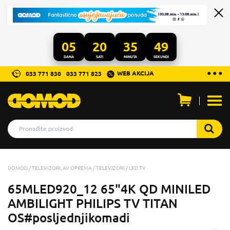
05
20
35
49
DANA
SATI
MINUTA
SEKUNDI
...
● ● ●
WEB AKCIJA
033 771 830
033 771 823
Otvo
men
DOMOD
TELEVIZORI, AV OPREMA
TELEVIZORI
LED TV
65MLED920_12 65"4K QD MINILED
AMBILIGHT PHILIPS TV TITAN
OS#posljednjikomadi