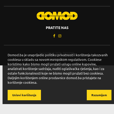
PRATITE NAS
Copyright © 2026. DOMOD.
Domod.ba je unaprijedio politiku privatnosti i korištenja takozvanih
Uslovi korištenja
.
cookiesa u skladu sa novom europskom regulativom. Cookiese
koristimo kako bismo mogli pružati uslugu online kupovine,
analizirati korištenje sadržaja, nuditi oglašivačka rješenja, kao i za
ostale funkcionalnosti koje ne bismo mogli pružati bez cookiesa.
Daljnjim korištenjem online prodavnice domod.ba pristajete na
korištenje cookiesa.
Uslovi korištenja
Razumijem