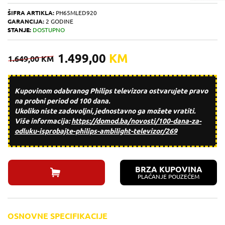
ŠIFRA ARTIKLA:
PH65MLED920
GARANCIJA:
2 GODINE
STANJE:
DOSTUPNO
1.499,00
KM
1.649,00
KM
Kupovinom odabranog Philips televizora ostvarujete pravo
na
probni period od 100 dana
.
Ukoliko niste zadovoljni, jednostavno ga možete vratiti.
Više informacija:
https://domod.ba/
novosti/100-dana-za-
odluku-
isprobajte-philips-ambilight-
televizor/269
BRZA KUPOVINA
PLAĆANJE POUZEĆEM
OSNOVNE SPECIFIKACIJE