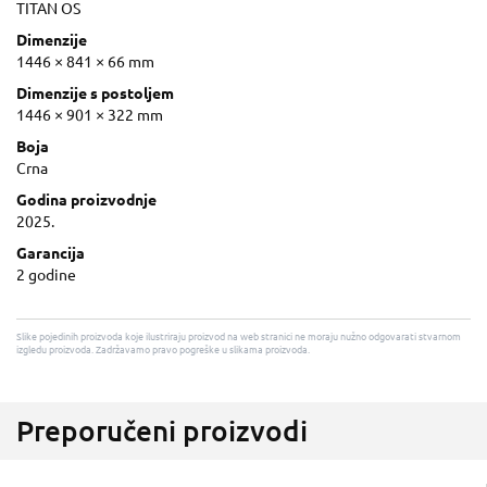
TITAN OS
Dimenzije
1446 × 841 × 66 mm
Dimenzije s postoljem
1446 × 901 × 322 mm
Boja
Crna
Godina proizvodnje
2025.
Garancija
2 godine
Slike pojedinih proizvoda koje ilustriraju proizvod na web stranici ne moraju nužno odgovarati stvarnom
izgledu proizvoda. Zadržavamo pravo pogreške u slikama proizvoda.
Preporučeni proizvodi