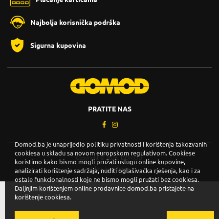
Najbolja korisnička podrška
Sigurna kupovina
PRATITE NAS
Domod.ba je unaprijedio politiku privatnosti i korištenja takozvanih
cookiesa u skladu sa novom europskom regulativom. Cookiese
Copyright © 2026. DOMOD.
koristimo kako bismo mogli pružati uslugu online kupovine,
Uslovi korištenja
.
analizirati korištenje sadržaja, nuditi oglašivačka rješenja, kao i za
ostale funkcionalnosti koje ne bismo mogli pružati bez cookiesa.
Daljnjim korištenjem online prodavnice domod.ba pristajete na
korištenje cookiesa.