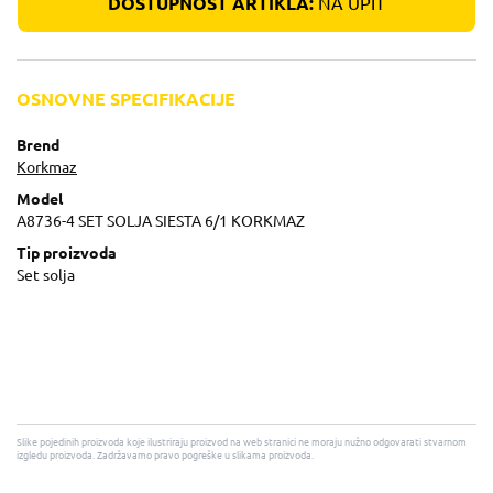
DOSTUPNOST ARTIKLA:
NA UPIT
OSNOVNE SPECIFIKACIJE
Brend
Korkmaz
Model
A8736-4 SET SOLJA SIESTA 6/1 KORKMAZ
Tip proizvoda
Set solja
Slike pojedinih proizvoda koje ilustriraju proizvod na web stranici ne moraju nužno odgovarati stvarnom
izgledu proizvoda. Zadržavamo pravo pogreške u slikama proizvoda.