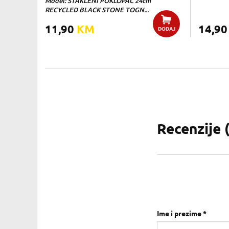
Model: STAKLENI POKLOPAC 24cm
RECYCLED BLACK STONE TOGN...
11,90
KM
14,9
DODAJ
Recenzije 
Ime i prezime *