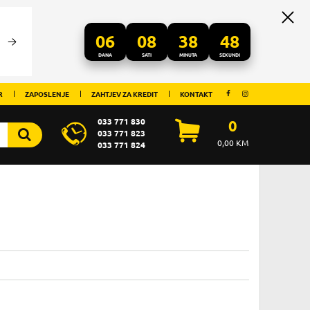
06
08
38
48
DANA
SATI
MINUTA
SEKUNDI
R
ZAPOSLENJE
ZAHTJEV ZA KREDIT
KONTAKT
033 771 830
0
033 771 823
0,00
KM
033 771 824