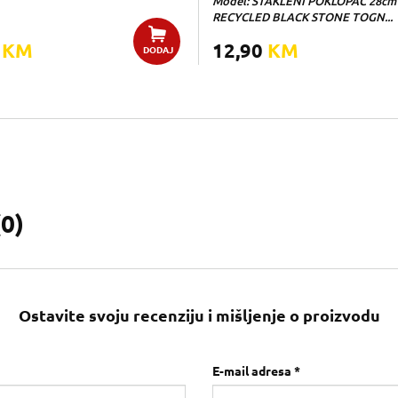
Model: STAKLENI POKLOPAC 28cm
RECYCLED BLACK STONE TOGN...
0
KM
12,90
KM
DODAJ
(
0
)
Ostavite svoju recenziju i mišljenje o proizvodu
E-mail adresa *