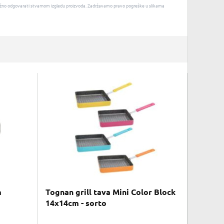
u nužno odgovarati stvarnom izgledu proizvoda. Zadržavamo pravo pogreške u slikama
m
Tognan grill tava Mini Color Block
14x14cm - sorto