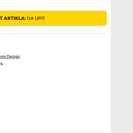
 ARTIKLA:
NA UPIT
tom Design
va