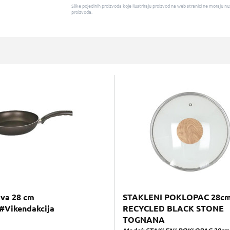
Slike pojedinih proizvoda koje ilustriraju proizvod na web stranici ne moraj
proizvoda.
ava 28 cm
STAKLENI POKLOPAC 28c
#Vikendakcija
RECYCLED BLACK STONE
TOGNANA