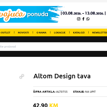
 OUTLET
NOVOSTI
O NAMA
LOKACIJE
KATALOZI
NEWSLETTE
Altom Design tava
ŠIFRA ARTIKLA:
ALT0755
STANJE:
NA UPIT
42,90
KM