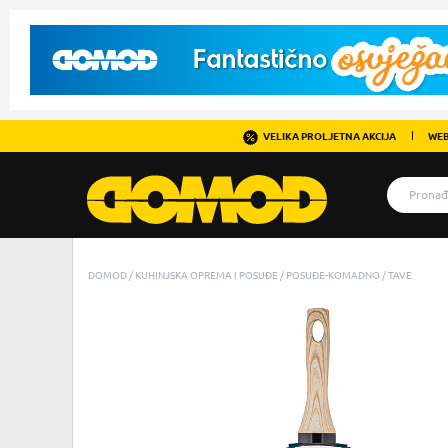
VELIKA PROLJETNA AKCIJA
WEB
DOMOD
KUHINJSKA OPREMA I POSUĐE
POSUĐE-KOMADNO
TAVE