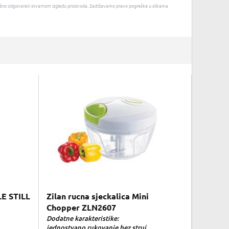
u nužno odgovarati stvarnom izgledu proizvoda. Zadržavamo pravo pogreške u slikama
E STILL
Zilan rucna sjeckalica Mini
Chopper ZLN2607
Dodatne karakteristike:
jednostvano rukovanje bez struj...