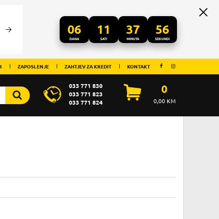
06
11
37
56
DANA
SATI
MINUTA
SEKUNDI
R
ZAPOSLENJE
ZAHTJEV ZA KREDIT
KONTAKT
033 771 830
0
033 771 823
0,00
KM
033 771 824