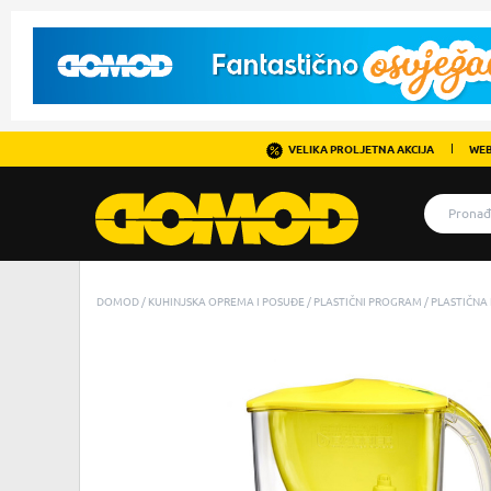
VELIKA PROLJETNA AKCIJA
WEB
DOMOD
KUHINJSKA OPREMA I POSUĐE
PLASTIČNI PROGRAM
PLASTIČNA