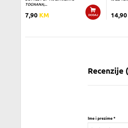
TOGNANA;...
7,90
KM
14,9
DODAJ
Recenzije 
Ime i prezime *