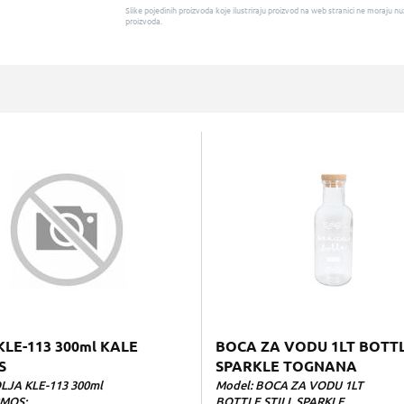
Slike pojedinih proizvoda koje ilustriraju proizvod na web stranici ne moraj
proizvoda.
KLE-113 300ml KALE
BOCA ZA VODU 1LT BOTTL
S
SPARKLE TOGNANA
LJA KLE-113 300ml
Model: BOCA ZA VODU 1LT
MOS;
BOTTLE STILL SPARKLE