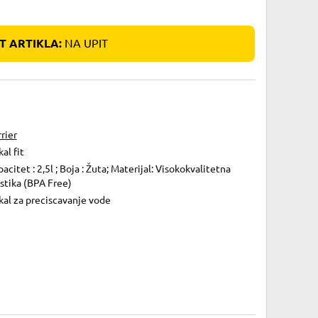
 ARTIKLA:
NA UPIT
rier
al fit
acitet : 2,5l ; Boja : Žuta; Materijal: Visokokvalitetna
stika (BPA Free)
kal za preciscavanje vode