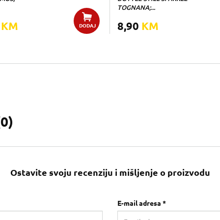
TOGNANA;...
0
KM
8,90
KM
DODAJ
(
0
)
Ostavite svoju recenziju i mišljenje o proizvodu
E-mail adresa *