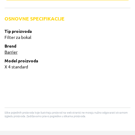
OSNOVNE SPECIFIKACIJE
Tip proizvoda
Filter za bokal
Brend
Barrier
Model proizvoda
X 4 standard
Slike pojedinih proizvoda koje ilustriraju proizvod na web stranici ne moraju nužno odgovarati stvarnom
izgledu proizvoda. Zadržavamo pravo pogreške u slikama proizvoda.