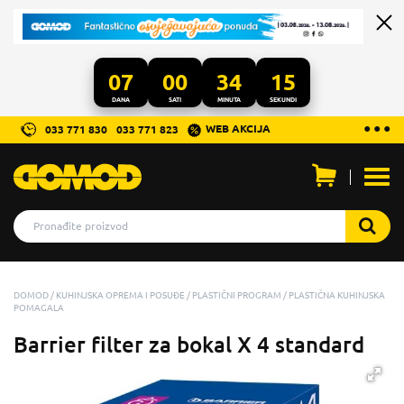
07
00
34
15
DANA
SATI
MINUTA
SEKUNDI
...
● ● ●
WEB AKCIJA
033 771 830
033 771 823
Otvo
men
DOMOD
KUHINJSKA OPREMA I POSUĐE
PLASTIČNI PROGRAM
PLASTIČNA KUHINJSKA
POMAGALA
Barrier filter za bokal X 4 standard