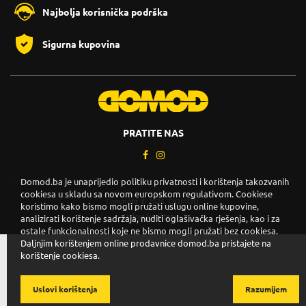
Najbolja korisnička podrška
Sigurna kupovina
PRATITE NAS
Domod.ba je unaprijedio politiku privatnosti i korištenja takozvanih
cookiesa u skladu sa novom europskom regulativom. Cookiese
Copyright © 2026. DOMOD.
koristimo kako bismo mogli pružati uslugu online kupovine,
Uslovi korištenja
.
analizirati korištenje sadržaja, nuditi oglašivačka rješenja, kao i za
ostale funkcionalnosti koje ne bismo mogli pružati bez cookiesa.
Daljnjim korištenjem online prodavnice domod.ba pristajete na
korištenje cookiesa.
Uslovi korištenja
Razumijem