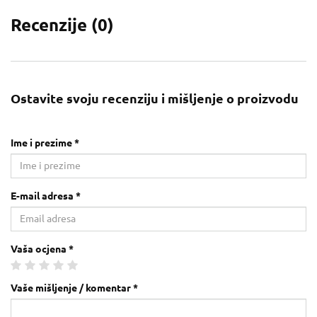
Recenzije (
0
)
Ostavite svoju recenziju i mišljenje o proizvodu
Ime i prezime *
E-mail adresa *
Vaša ocjena *
Vaše mišljenje / komentar *