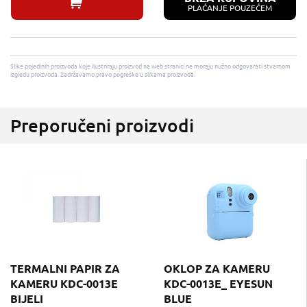
PLAĆANJE POUZEĆEM
Slike pojedinih proizvoda koje ilustriraju proizvod na web stranici ne moraju nužno odgovarati stvarnom
izgledu proizvoda. Zadržavamo pravo pogreške u slikama proizvoda.
Preporučeni proizvodi
TERMALNI PAPIR ZA
OKLOP ZA KAMERU
KAMERU KDC-0013E
KDC-0013E_ EYESUN
BIJELI
BLUE