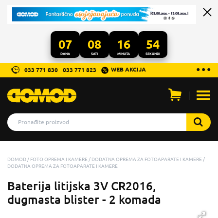
07
08
16
53
DANA
SATI
MINUTA
SEKUNDI
...
● ● ●
WEB AKCIJA
033 771 830
033 771 823
Otvo
men
DOMOD
FOTO OPREMA I KAMERE
DODATNA OPREMA ZA FOTOAPARATE I KAMERE
DODATNA OPREMA ZA FOTOAPARATE I KAMERE
Baterija litijska 3V CR2016,
dugmasta blister - 2 komada