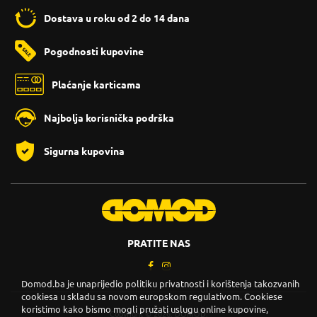
Dostava u roku od 2 do 14 dana
Pogodnosti kupovine
Plaćanje karticama
Najbolja korisnička podrška
Sigurna kupovina
PRATITE NAS
Domod.ba je unaprijedio politiku privatnosti i korištenja takozvanih
cookiesa u skladu sa novom europskom regulativom. Cookiese
koristimo kako bismo mogli pružati uslugu online kupovine,
Copyright © 2026. DOMOD.