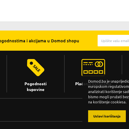
pogodnostima i akcijama u Domod shopu
Domod.ba je unaprijedio 
Pogodnosti
Plaćanje karticama
europskom regulativom. 
kupovine
analizirati korištenje sa
bismo mogli pružati bez
na korištenje cookiesa.
Uslovi korištenja