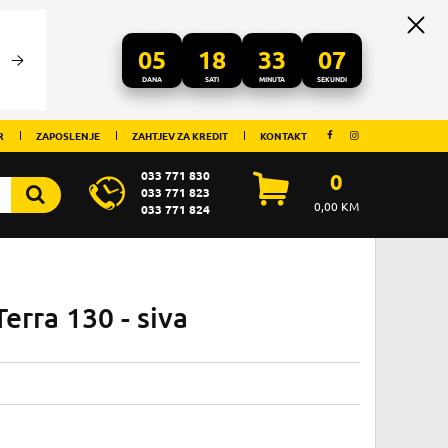
05
18
33
07
DANA
SATI
MINUTA
SEKUNDI
R
ZAPOSLENJE
ZAHTJEV ZA KREDIT
KONTAKT
033 771 830
0
033 771 823
0,00
KM
033 771 824
erra 130 - siva