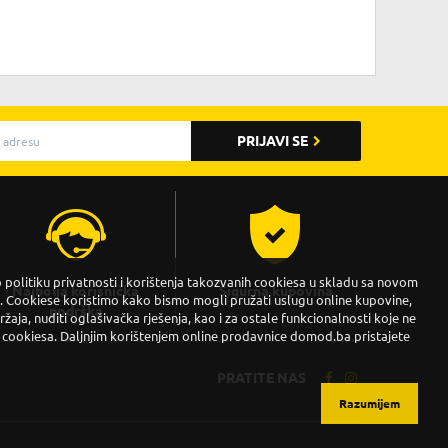
PRIJAVI SE
politiku privatnosti i korištenja takozvanih cookiesa u skladu sa novom
Najbolja korisnička
Sigurna kupovina
Cookiese koristimo kako bismo mogli pružati uslugu online kupovine,
podrška
držaja, nuditi oglašivačka rješenja, kao i za ostale funkcionalnosti koje ne
 cookiesa. Daljnjim korištenjem online prodavnice domod.ba pristajete
PRATITE NAS
Razumijem