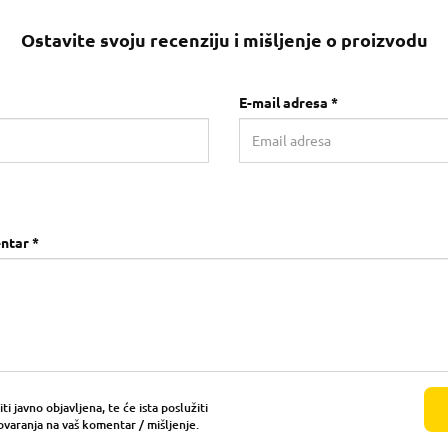
Ostavite svoju recenziju i mišljenje o proizvodu
E-mail adresa *
ntar *
i javno objavljena, te će ista poslužiti
ovaranja na vaš komentar / mišljenje.