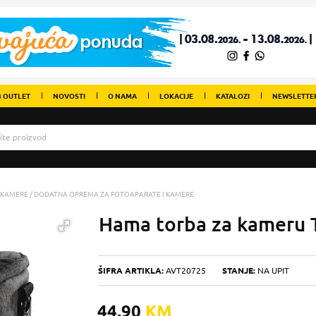
 OUTLET
NOVOSTI
O NAMA
LOKACIJE
KATALOZI
NEWSLETTE
 KAMERE
DODATNA OPREMA ZA FOTOAPARATE I KAMERE
Hama torba za kameru T
ŠIFRA ARTIKLA:
AVT20725
STANJE:
NA UPIT
44,90
KM