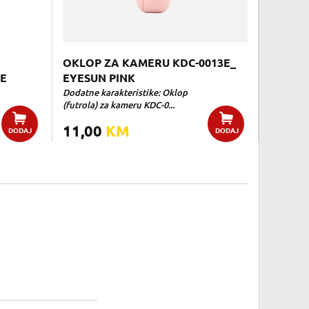
OKLOP ZA KAMERU KDC-0013E_
GE
EYESUN PINK
Dodatne karakteristike: Oklop
(futrola) za kameru KDC-0...
11,00
KM
DODAJ
DODAJ