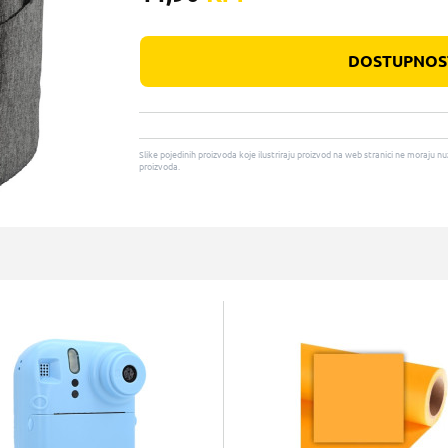
DOSTUPNOST
Slike pojedinih proizvoda koje ilustriraju proizvod na web stranici ne moraj
proizvoda.