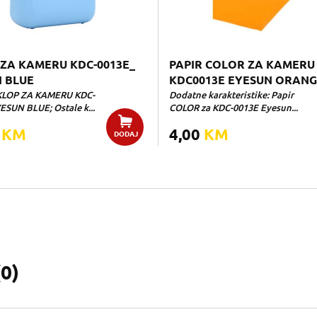
ZA KAMERU KDC-0013E_
PAPIR COLOR ZA KAMERU
 BLUE
KDC0013E EYESUN ORAN
KLOP ZA KAMERU KDC-
Dodatne karakteristike: Papir
ESUN BLUE; Ostale k...
COLOR za KDC-0013E Eyesun...
0
KM
4,00
KM
DODAJ
(
0
)