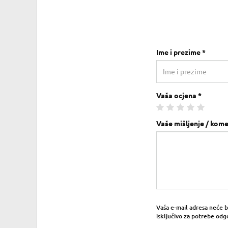
Ime i prezime *
Vaša ocjena *
Vaše mišljenje / kome
Vaša e-mail adresa neće bit
isključivo za potrebe odg