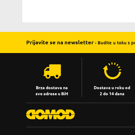
Prijavite se na newsletter
- Budite u toku s 
Brza dostava na
Dostava u roku od
sve adrese u BiH
2 do 14 dana