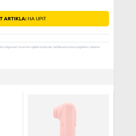
 ARTIKLA:
NA UPIT
u nužno odgovarati stvarnom izgledu proizvoda. Zadržavamo pravo pogreške u slikama