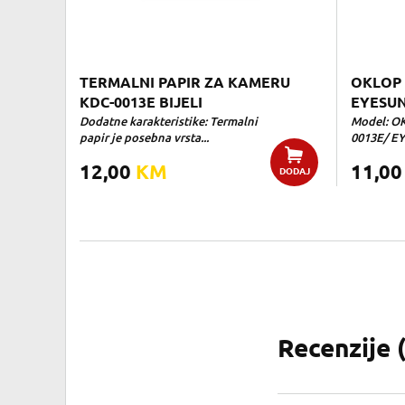
TERMALNI PAPIR ZA KAMERU
OKLOP 
KDC-0013E BIJELI
EYESUN
Dodatne karakteristike: Termalni
Model: O
papir je posebna vrsta...
0013E/ EY
12,00
KM
11,0
DODAJ
Recenzije 