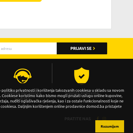
PRIJAVI SE
politiku privatnosti i korištenja takozvanih cookiesa u skladu sa novom
Najbolja korisnička
Sigurna kupovina
Cookiese koristimo kako bismo mogli pružati uslugu online kupovine,
podrška
držaja, nuditi oglašivačka rješenja, kao i za ostale funkcionalnosti koje ne
 cookiesa. Daljnjim korištenjem online prodavnice domod.ba pristajete
PRATITE NAS
Razumijem