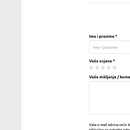
Ime i prezime *
Vaša ocjena *
Vaše mišljenje / kome
Vaša e-mail adresa neće bit
isključivo za potrebe odg