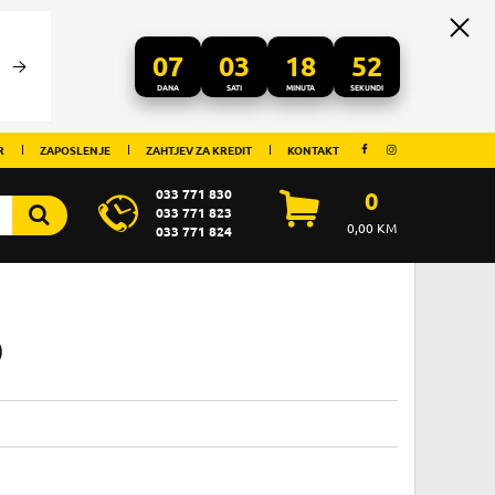
07
03
18
51
DANA
SATI
MINUTA
SEKUNDI
R
ZAPOSLENJE
ZAHTJEV ZA KREDIT
KONTAKT
033 771 830
0
033 771 823
0,00
KM
033 771 824
0