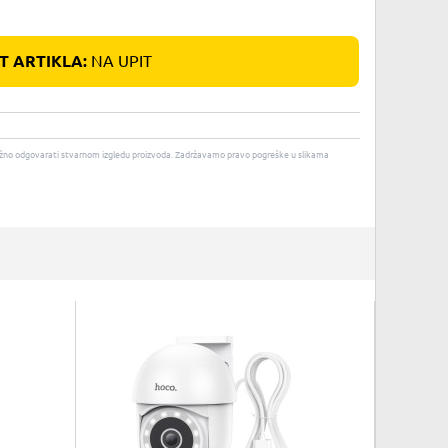
 ARTIKLA:
NA UPIT
u nužno odgovarati stvarnom izgledu proizvoda. Zadržavamo pravo pogreške u slikama