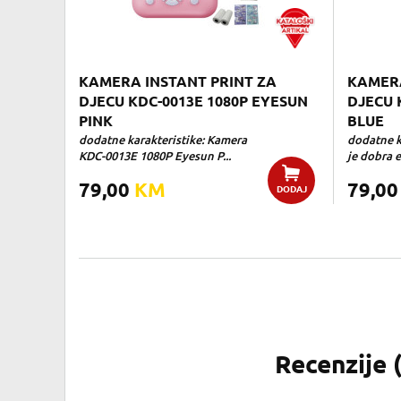
KAMERA INSTANT PRINT ZA
KAMERA
DJECU KDC-0013E 1080P EYESUN
DJECU 
PINK
BLUE
dodatne karakteristike: Kamera
dodatne k
KDC-0013E 1080P Eyesun P...
je dobra e
79,00
KM
79,0
DODAJ
Recenzije 