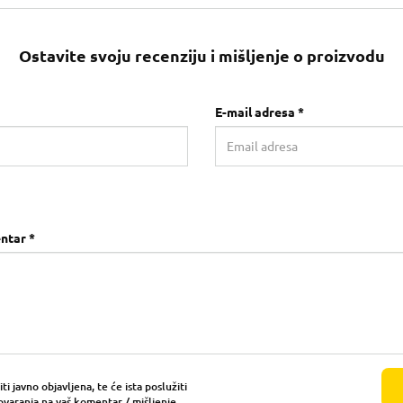
Ostavite svoju recenziju i mišljenje o proizvodu
E-mail adresa *
ntar *
i javno objavljena, te će ista poslužiti
ovaranja na vaš komentar / mišljenje.