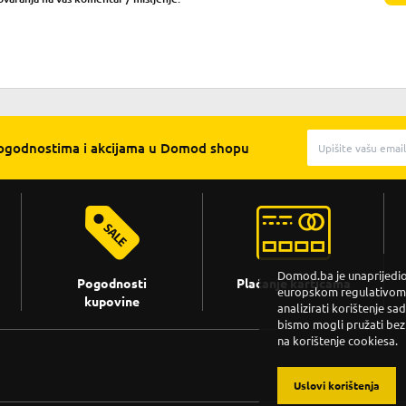
pogodnostima i akcijama u Domod shopu
Domod.ba je unaprijedio 
Pogodnosti
Plaćanje karticama
europskom regulativom. 
kupovine
analizirati korištenje sa
bismo mogli pružati bez
na korištenje cookiesa.
Uslovi korištenja