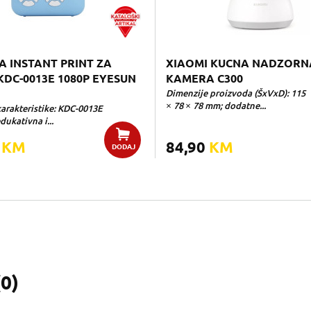
 INSTANT PRINT ZA
XIAOMI KUCNA NADZORN
KDC-0013E 1080P EYESUN
KAMERA C300
Dimenzije proizvoda (ŠxVxD): 115
× 78 × 78 mm; dodatne...
arakteristike: KDC-0013E
dukativna i...
0
KM
84,90
KM
DODAJ
(
0
)