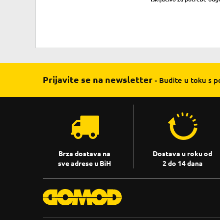
Prijavite se na newsletter
- Budite u toku s 
Brza dostava na
Dostava u roku od
sve adrese u BiH
2 do 14 dana