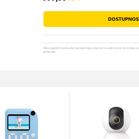
DOSTUPNOST
Slike pojedinih proizvoda koje ilustriraju proizvod na web stranici ne moraj
proizvoda.