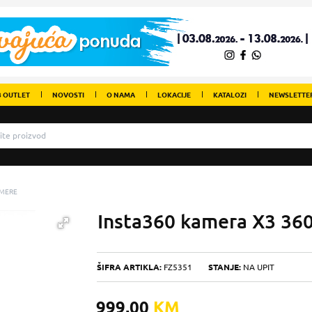
 OUTLET
NOVOSTI
O NAMA
LOKACIJE
KATALOZI
NEWSLETTE
MERE
Insta360 kamera X3 36
ŠIFRA ARTIKLA:
FZ5351
STANJE:
NA UPIT
999,00
KM