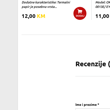
Dodatne karakteristike: Termalni
Model: O
papir je posebna vrsta...
0013E/ EY
12,00
KM
11,0
DODAJ
Recenzije 
Ime i prezime *