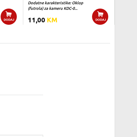
Dodatne karakteristike: Oklop
(futrola) za kameru KDC-0...
11,00
KM
DODAJ
DODAJ