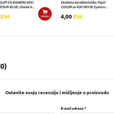
KLOP ZA KAMERU KDC-
Dodatne karakteristike: Papir
ESUN BLUE; Ostale k...
COLOR za KDC-0013E Eyesun...
0
KM
4,00
KM
DODAJ
(
0
)
Ostavite svoju recenziju i mišljenje o proizvodu
E-mail adresa *