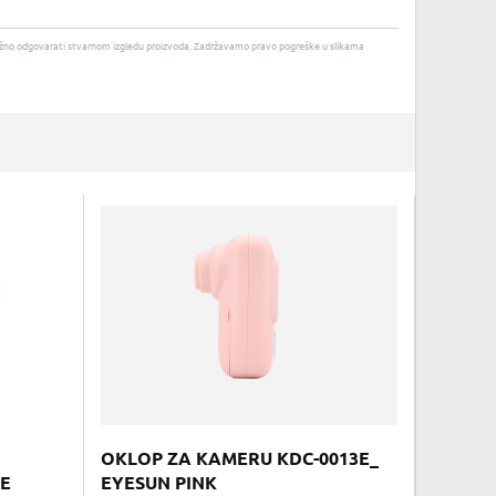
u nužno odgovarati stvarnom izgledu proizvoda. Zadržavamo pravo pogreške u slikama
OKLOP ZA KAMERU KDC-0013E_
GE
EYESUN PINK