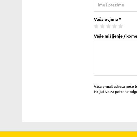
Vaša ocjena *
Vaše mišljenje / kome
Vaša e-mail adresa neće bit
isključivo za potrebe odg