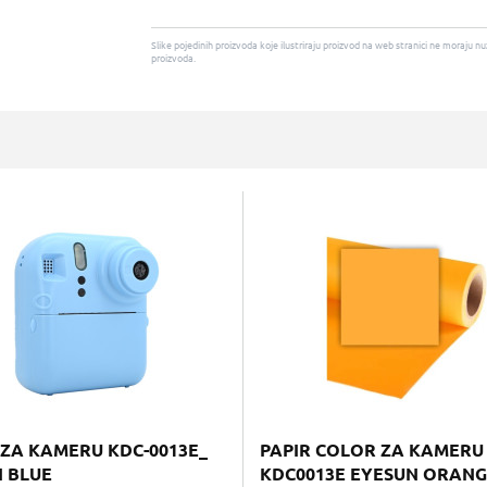
Slike pojedinih proizvoda koje ilustriraju proizvod na web stranici ne moraj
proizvoda.
ZA KAMERU KDC-0013E_
PAPIR COLOR ZA KAMERU
 BLUE
KDC0013E EYESUN ORAN