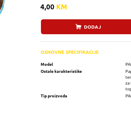
4,00
KM
DODAJ
OSNOVNE SPECIFIKACIJE
Model
PA
Ostale karakteristike
Pa
ter
za 
to
Tip proizvoda
PA