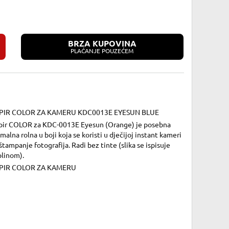
BRZA KUPOVINA
PLAĆANJE POUZEĆEM
PIR COLOR ZA KAMERU KDC0013E EYESUN BLUE
pir COLOR za KDC-0013E Eyesun (Orange) je posebna
malna rolna u boji koja se koristi u dječijoj instant kameri
štampanje fotografija. Radi bez tinte (slika se ispisuje
plinom).
PIR COLOR ZA KAMERU