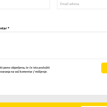
ntar *
i javno objavljena, te će ista poslužiti
ovaranja na vaš komentar / mišljenje.