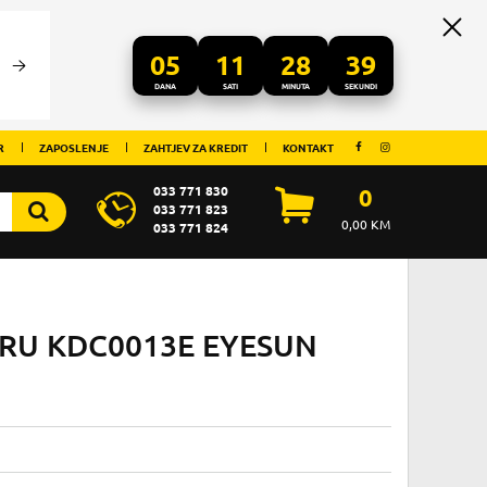
05
11
28
39
DANA
SATI
MINUTA
SEKUNDI
R
ZAPOSLENJE
ZAHTJEV ZA KREDIT
KONTAKT
033 771 830
0
033 771 823
0,00
KM
033 771 824
ERU KDC0013E EYESUN