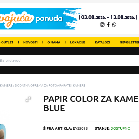
 OUTLET
NOVOSTI
O NAMA
LOKACIJE
KATALOZI
NEWSLETTE
 KAMERE
DODATNA OPREMA ZA FOTOAPARATE I KAMERE
PAPIR COLOR ZA KAM
BLUE
ŠIFRA ARTIKLA:
EYS5098
STANJE:
DOSTUPNO