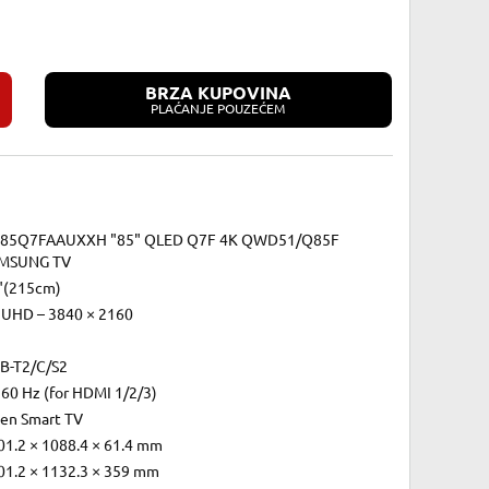
BRZA KUPOVINA
PLAĆANJE POUZEĆEM
85Q7FAAUXXH "85" QLED Q7F 4K QWD51/Q85F
MSUNG TV
"(215cm)
 UHD – 3840 × 2160
B-T2/C/S2
 60 Hz (for HDMI 1/2/3)
zen Smart TV
01.2 × 1088.4 × 61.4 mm
01.2 × 1132.3 × 359 mm