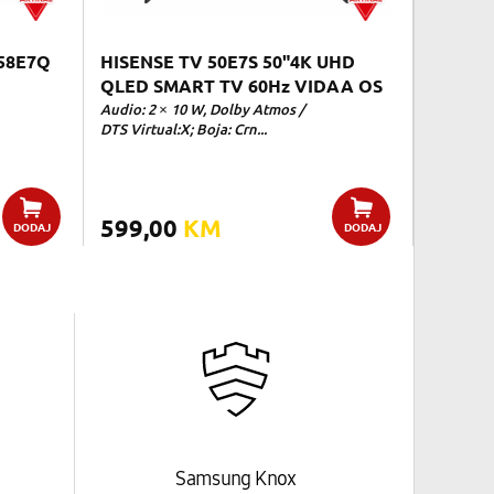
58E7Q
HISENSE TV 50E7S 50"4K UHD
QLED SMART TV 60Hz VIDAA OS
Audio: 2 × 10 W, Dolby Atmos /
DTS Virtual:X; Boja: Crn...
599,00
KM
DODAJ
DODAJ
Samsung Knox