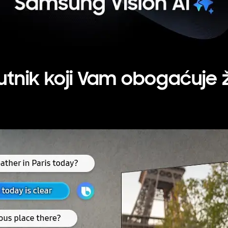
utnik koji Vam obogaćuje ž