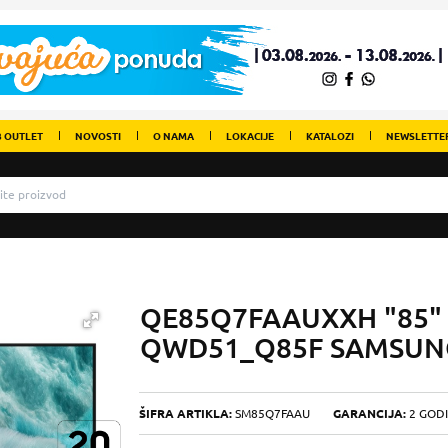
 OUTLET
NOVOSTI
O NAMA
LOKACIJE
KATALOZI
NEWSLETTE
QE85Q7FAAUXXH "85" 
QWD51_Q85F SAMSUN
ŠIFRA ARTIKLA:
SM85Q7FAAU
GARANCIJA:
2 GOD