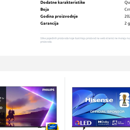
Dodatne karakteristike
Qu
Boja
Cr
Godina proizvodnje
20
Garancija
2 
Slike pojedinih proizvoda koje ilustriraju proizvod na web stranici ne moraj
proizvoda.