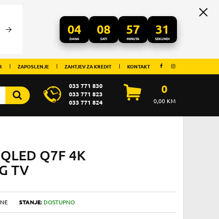
04
08
57
29
DANA
SATI
MINUTA
SEKUNDI
R
ZAPOSLENJE
ZAHTJEV ZA KREDIT
KONTAKT
033 771 830
0
033 771 823
0,00
KM
033 771 824
QLED Q7F 4K
G TV
INE
STANJE:
DOSTUPNO