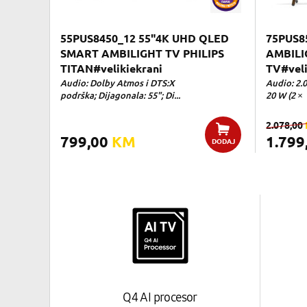
55PUS8450_12 55"4K UHD QLED
75PUS8
SMART AMBILIGHT TV PHILIPS
AMBILI
TITAN#velikiekrani
TV#veli
Audio: Dolby Atmos i DTS:X
Audio: 2.
podrška; Dijagonala: 55"; Di...
20 W (2 × 
2.078,00
799,00
KM
1.799
DODAJ
Q4 AI procesor