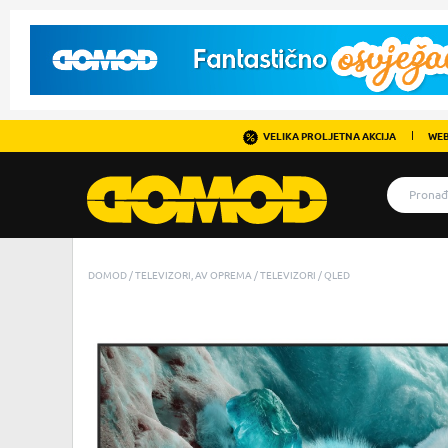
VELIKA PROLJETNA AKCIJA
WEB
DOMOD
TELEVIZORI, AV OPREMA
TELEVIZORI
QLED