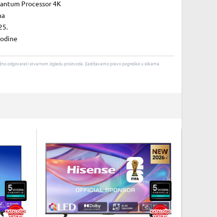
antum Processor 4K
na
25.
godine
u nužno odgovarati stvarnom izgledu proizvoda. Zadržavamo pravo pogreške u slikama