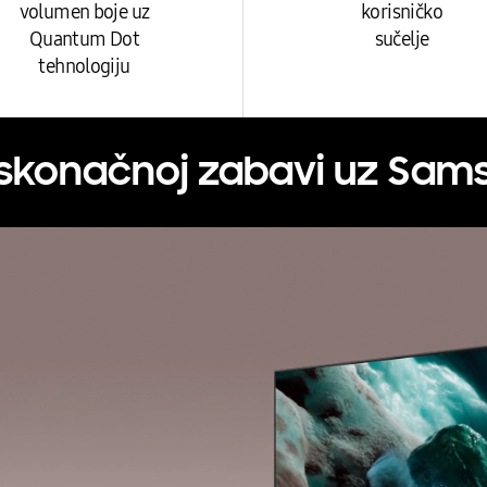
volumen boje uz
korisničko
Quantum Dot
sučelje
tehnologiju
eskonačnoj zabavi uz Sams