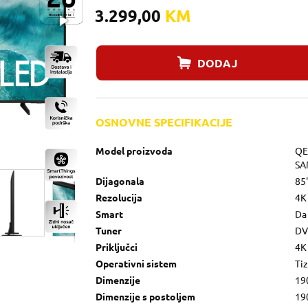
3.299,00
KM
DODAJ
OSNOVNE SPECIFIKACIJE
Model proizvoda
QE
SA
Dijagonala
85
Rezolucija
4K
Smart
Da
Tuner
DV
Priključci
4K
Operativni sistem
Ti
Dimenzije
19
Dimenzije s postoljem
19