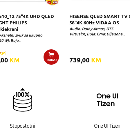
510_12 75"4K UHD QLED
HISENSE QLED SMART TV 
GHT PHILIPS
58"4K 60Hz VIDAA OS
kiekrani
Audio: Dolby Atmos, DTS
Virtual:X; Boja: Crna; Dijagona...
0-kanalni zvuk sa ukupno
10 W); Boja...
KM
,00
KM
739,00
KM
DODAJ
Stopostotni
One UI Tizen