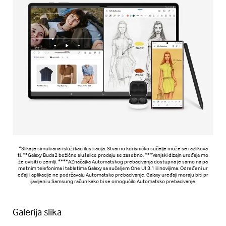
*Slika je simulirana i služi kao ilustracija. Stvarno korisničko sučelje može se razlikova
ti. **Galaxy Buds2 bežične slušalice prodaju se zasebno. ***Vanjski dizajn uređaja mo
že ovisiti o zemlji. ****AZnačajka Automatskog prebacivanja dostupna je samo na pa
metnim telefonima i tabletima Galaxy sa sučeljem One UI 3.1 ili novijima. Određeni ur
eđaji i aplikacije ne podržavaju Automatsko prebacivanje. Galaxy uređaji moraju biti pr
ijavljeni u Samsung račun kako bi se omogućilo Automatsko prebacivanje.
Galerija slika