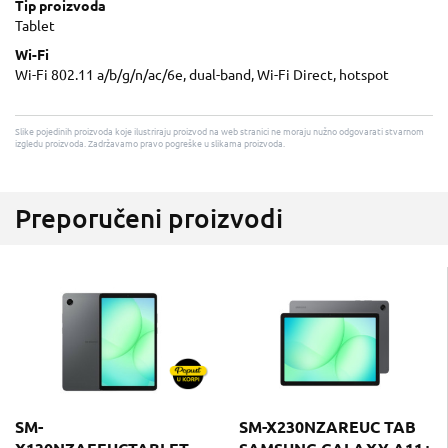
Tip proizvoda
Tablet
Wi-Fi
Wi-Fi 802.11 a/b/g/n/ac/6e, dual-band, Wi-Fi Direct, hotspot
Slike pojedinih proizvoda koje ilustriraju proizvod na web stranici ne moraju nužno odgovarati stvarnom
izgledu proizvoda. Zadržavamo pravo pogreške u slikama proizvoda.
Preporučeni proizvodi
SM-
SM-X230NZAREUC TAB