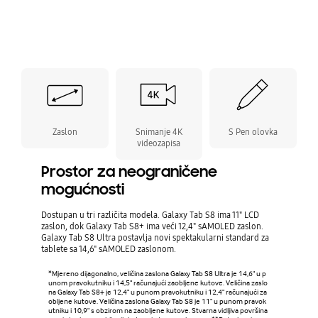
Zaslon
Snimanje 4K
S Pen olovka
videozapisa
Prostor za neograničene
mogućnosti
Dostupan u tri različita modela. Galaxy Tab S8 ima 11" LCD
zaslon, dok Galaxy Tab S8+ ima veći 12,4" sAMOLED zaslon.
Galaxy Tab S8 Ultra postavlja novi spektakularni standard za
tablete sa 14,6" sAMOLED zaslonom.
*Mjereno dijagonalno, veličina zaslona Galaxy Tab S8 Ultra je 14,6" u p
unom pravokutniku i 14,5" računajući zaobljene kutove. Veličina zaslo
na Galaxy Tab S8+ je 12,4" u punom pravokutniku i 12,4" računajući za
obljene kutove. Veličina zaslona Galaxy Tab S8 je 11" u punom pravok
utniku i 10,9" s obzirom na zaobljene kutove. Stvarna vidljiva površina