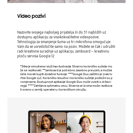
Video pozivi
Nazovite svojega najboljeg prijatelja ili do 31 najbližih uz
dostupnu aplikaciju za visokokvalitetne videopozive.
Tehnologija za smanjenje šuma uz tri mikrofona omogućuje
Vam da se usredotočite samo na poziv. Možete se čak i udružiti
radi kreativne suradnje uz aplikaciju Jamboard – kreativnu
ploču servisa Google.12
*Slika je simulirana i služi kao ilustracija. Stvarno korisničko sučelje mo
že se razlikovati. **Jamboard je potrebno zasebno preuzeti, a možda
ćete morati kupiti dodatne funkcije. ***Google Duo zaštitni je znak tv
rtke Google LLC. Korisničko iskustvo i korisničko sučelje podložni su p
romjenama. Dostupnost aplikacije Google Duo može ovisiti o državi i
regiji. ****Zahtijeva optimalnu vezu. Stvarna se brzina može razlikova
ti ovisno o zemlji, operateru i korisničkom okružju.