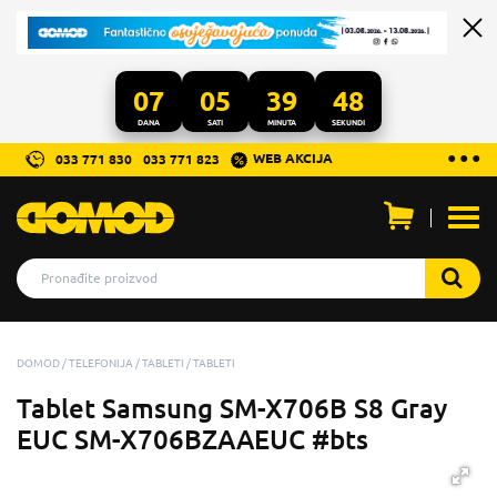
07
05
39
47
DANA
SATI
MINUTA
SEKUNDI
...
● ● ●
WEB AKCIJA
033 771 830
033 771 823
Otvo
men
DOMOD
TELEFONIJA
TABLETI
TABLETI
Tablet Samsung SM-X706B S8 Gray
EUC SM-X706BZAAEUC #bts