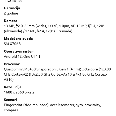
11.0 inches
Garancija
2 godine
Kamera
13 MP, f/2.0, 26mm (wide), 1/3.4", 1.0µm, AF, 12 MP, f/2.4, 120°
(ultrawide) / 12 MP, f/2.4, 120° (ultrawide)
Model proizvoda
SM-X706B
Operativni sistem
Android 12, One UI 4.1
Procesor
Qualcomm SM8450 Snapdragon 8 Gen 1 (4 nm); Octa-core (1x3.00
GHz Cortex-X2 & 3x2.50 GHz Cortex-A710 & 4x1.80 GHz Cortex-
A510)
Rezolucija
1600 x 2560 pixels
Senzori
Fingerprint (side-mounted), accelerometer, gyro, proximity,
compass