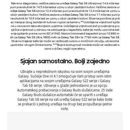
Mjereno dijagonalno, veličina zaslona uređaja Galaxy Tab S8 Ultraiznosi 14,6 inča kao
puni pravokutnik te 14,5 inča kadse uzmu u obzir zaobljeni kutovi. Veličina zaslona ur
eđaja Galaxy Tab S8+iznosi 12,4 inča kao puni pravokutnik te 12,4 inča kad se uzmu u
obzir zaobljeni kutovi. Veličina zaslona uređaja Galaxy Tab S8 iznosi 11 inča kao puni p
ravokutnik te 10,9 inča kad se uzmu u obzir zaobljeni kutovi. Stvarna površina za prik
az manja je zbog zaobljenih kutova i rupice za kameru.**Uobičajena vrijednost ispita
na u neovisnim laboratorijskim uvjetima. Uobičajena vrijednost jest procijenjena pro
sječna vrijednost u odnosu na odstupanja u kapacitetu baterije među uzorcima bat
erija ispitanih prema normi IEC 61960. Nazivni (minimalni) kapacitet iznosi 10 880 m
Ah za Galaxy Tab S8 Ultra, 9800 mAh za Galaxy Tab S8+ te 7760 mAh za Galaxy Tab S8.
Stvarno trajanje baterije može se razlikovati ovisno o mrežnom okružju, obrascima
upotrebe i drugim čimbenicima. ***Boja ili dostupnost modela može se razlikovati o
visno o državi, regiji i operateru.
Sjajan samostalno. Bolji zajedno
Uživajte u neprekidnom iskustvu na svim svojim uređajima
Galaxy. Sučelje One UI 4.1 omogućuje Vam pristup svim istim
aplikacijama na svojim uređajima Galaxy S22 serije i Galaxy
Tab S8 serije. Uživanje u glazbi jednostavno je uz opciju
Automatskog prebacivanja s Galaxy Buds slušalicama. 25 Vaše
Galaxy Buds slušalice automatski će se upariti s uređaja
Galaxy Tab S8 serije na vaš uređaj Galaxy S22 serije kako biste
se prebacili s jednog uređaja na drugi bez propuštanja ijedne
note.