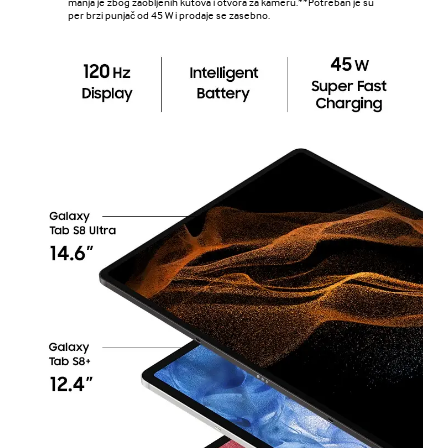
manja je zbog zaobljenih kutova i otvora za kameru.**Potreban je su
per brzi punjač od 45 W i prodaje se zasebno.