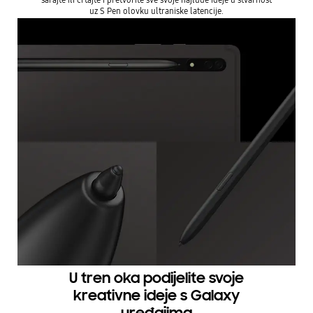
uz S Pen olovku ultraniske latencije.
U tren oka podijelite svoje
kreativne ideje s Galaxy
uređajima