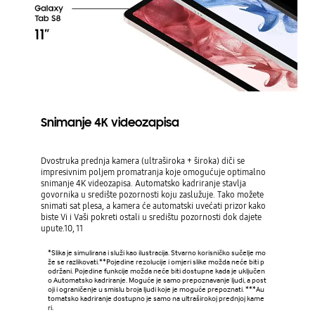
Snimanje 4K videozapisa
Dvostruka prednja kamera (ultraširoka + široka) diči se
impresivnim poljem promatranja koje omogućuje optimalno
snimanje 4K videozapisa. Automatsko kadriranje stavlja
govornika u središte pozornosti koju zaslužuje. Tako možete
snimati sat plesa, a kamera će automatski uvećati prizor kako
biste Vi i Vaši pokreti ostali u središtu pozornosti dok dajete
upute.10, 11
*Slika je simulirana i služi kao ilustracija. Stvarno korisničko sučelje mo
že se razlikovati.**Pojedine rezolucije i omjeri slike možda neće biti p
održani. Pojedine funkcije možda neće biti dostupne kada je uključen
o Automatsko kadriranje. Moguće je samo prepoznavanje ljudi, a post
oji i ograničenje u smislu broja ljudi koje je moguće prepoznati. ***Au
tomatsko kadriranje dostupno je samo na ultraširokoj prednjoj kame
ri.