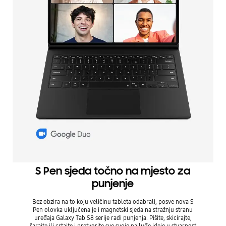
S Pen sjeda točno na mjesto za
punjenje
Bez obzira na to koju veličinu tableta odabrali, posve nova S
Pen olovka uključena je i magnetski sjeda na stražnju stranu
uređaja Galaxy Tab S8 serije radi punjenja. Pišite, skicirajte,
šarajte ili crtajte i pretvorite sve svoje najluđe ideje u stvarnost