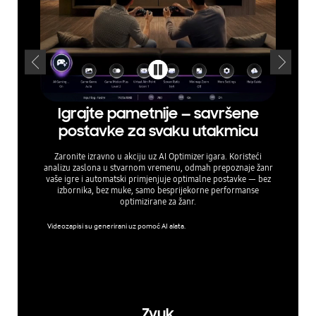
Igrajte pametnije — savršene
Prec
postavke za svaku utakmicu
Zaronite izravno u akciju uz AI Optimizer igara. Koristeći
Optim
analizu zaslona u stvarnom vremenu, odmah prepoznaje žanr
televizo
vaše igre i automatski primjenjuje optimalne postavke — bez
poput 
izbornika, bez muke, samo besprijekorne performanse
mnogo t
optimizirane za žanr.
omjera 
Videozapisi su generirani uz pomoć AI alata.
Super Ult
konzolne 
možda ne 
održan za
a podlož
Zvuk