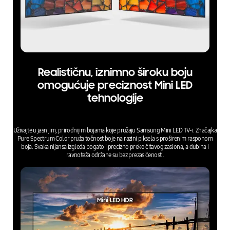
Realističnu, iznimno široku boju
omogućuje preciznost Mini LED
tehnologije
Uživajte u jasnijim, prirodnijim bojama koje pružaju Samsung Mini LED TV‑i. Značajka
Pure Spectrum Color pruža točnost boje na razini piksela s proširenim rasponom
boja. Svaka nijansa izgleda bogato i precizno preko čitavog zaslona, a dubina i
ravnoteža održane su bez prezasićenosti.