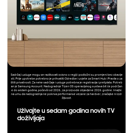
Sadržaj i usluge mogu se razlikovati ovisno o regiji i podložni su promjeni bez obavije
sti. Prije upotrebe potrebno je prihvatiti Odredbe i uvjete za Smart Hub i Pravila o za
štiti privatnosti. Za neke sadržaje i usluge potrebna je registracija i pretplata. Potreb
an je Samsung Account. Nadogradnje Tizen OS operacijskog sustava bit će podržan
e do sedam godina, počevši od 2026., za proizvode objavljene 2026. godine. Imajte
na umu da nadogradnja ne pokriva performanse vezane za hardver, značajke ni izdr
žljivost.
Uživajte u sedam godina novih TV
doživljaja