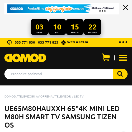
03
10
15
19
DANA
SATI
MINUTA
SEKUNDI
...
● ● ●
WEB AKCIJA
033 771 830
033 771 823
Otvo
men
DOMOD
TELEVIZORI, AV OPREMA
TELEVIZORI
LED TV
UE65M80HAUXXH 65"4K MINI LED
M80H SMART TV SAMSUNG TIZEN
OS