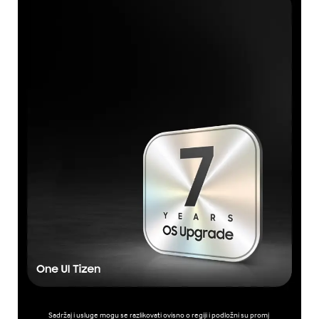
Sadržaj i usluge mogu se razlikovati ovisno o regiji i podložni su promj