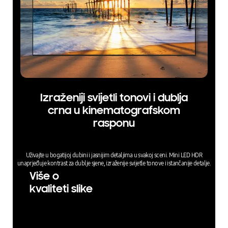
Izraženiji svijetli tonovi i dublja
crna u kinematografskom
rasponu
Uživajte u bogatijoj dubini i jasnijim detaljima u svakoj sceni. Mini LED HDR
unaprjeđuje kontrast za dublje sjene, izraženije svijetle tonove i istančanije detalje.
Više o
kvaliteti slike