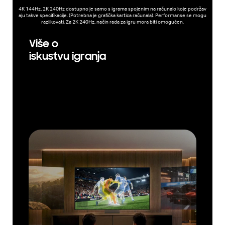
4K 144Hz, 2K 240Hz dostupno je samo s igrama spojenim na računalo koje podržav
aju takve specifikacije. (Potrebna je grafička kartica računala). Performanse se mogu
razlikovati. Za 2K 240Hz, način rada za igru ​​mora biti omogućen.
Više o
iskustvu igranja