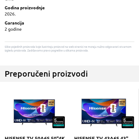
Godina proizvodnje
2026.
Garancija
2 godine
Slike pojedinih proizvoda koje ilustriraju proizvod na web stranici ne moraju nužno odgovarati stvarnom
izgledu proizvoda. Zadržavamo pravo pogreške u slikama proizvoda.
Preporučeni proizvodi
HISENSE TV 50A6S 50"4K
HISENSE TV 43A6S 43"