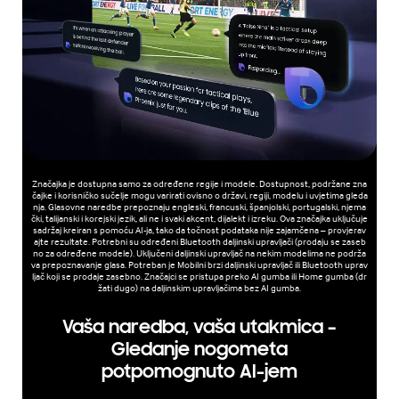
Značajka je dostupna samo za određene regije i modele. Dostupnost, podržane zna
čajke i korisničko sučelje mogu varirati ovisno o državi, regiji, modelu i uvjetima gleda
nja. Glasovne naredbe prepoznaju engleski, francuski, španjolski, portugalski, njema
čki, talijanski i korejski jezik, ali ne i svaki akcent, dijalekt i izreku. Ova značajka uključuje
sadržaj kreiran s pomoću AI-ja, tako da točnost podataka nije zajamčena – provjerav
ajte rezultate. Potrebni su određeni Bluetooth daljinski upravljači (prodaju se zaseb
no za određene modele). Uključeni daljinski upravljač na nekim modelima ne podrža
va prepoznavanje glasa. Potreban je Mobilni brzi daljinski upravljač ili Bluetooth uprav
ljač koji se prodaje zasebno. Značajci se pristupa preko AI gumba ili Home gumba (dr
žati dugo) na daljinskim upravljačima bez AI gumba.
Vaša naredba, vaša utakmica –
Gledanje nogometa
potpomognuto AI-jem