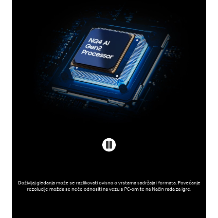
Doživljaj gledanja može se razlikovati ovisno o vrstama sadržaja i formata. Povećanje
rezolucije možda se neće odnositi na vezu s PC-om te na Način rada za igre.