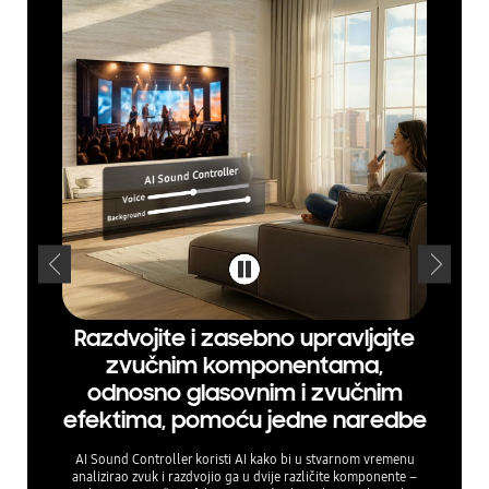
Razdvojite i zasebno upravljajte
S po
zvučnim komponentama,
po
odnosno glasovnim i zvučnim
efektima, pomoću jedne naredbe
Zahv
zadivl
AI Sound Controller koristi AI kako bi u stvarnom vremenu
preobli
analizirao zvuk i razdvojio ga u dvije različite komponente –
ključne