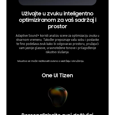
Uživajte u zvuku inteligentno
Uhvat
optimiziranom za vaš sadržaj i
Uživajte 
prostor
vas. Naša
Adaptive Sound+ koristi analizu scene za optimizaciju zvuka u
stvarnom vremenu. Također prepoznaje vašu sobu i postavke
te fino podešava zvuk kako bi odgovarao prostoru, pružajući
vam jasnije glasove, uravnotežene tonove i prilagođenije
iskustvo slušanja.
Iskustvo se može razlikovati ovisno o sadržaju i okruženju.
One UI Tizen