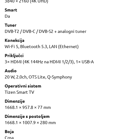
3840 × 2160 (4K UHD)
Smart
Da
Tuner
DVB-T2 / DVB-C / DVB-S2 + analogni tuner
Konekcija
Wi-Fi 5, Bluetooth 5.3, LAN (Ethernet)
Priključci
3× HDMI (4K 144Hz na HDMI 1/2/3), 1× USB-A
Audio
20 W, 2.0ch, OTS Lite, Q-Symphony
Operativni sistem
Tizen Smart TV
Dimenzije
1668.1 × 957.8 × 77 mm
Dimenzije s postoljem
1668.1 × 1007.9 × 280 mm
Boja
Crna