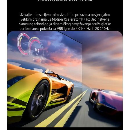
Uživajte u besprijekornim vizualnim prikazima nevjerojatno
velikim brzinama uz Motion Xcelerator 144Hz. Jedinstvena
Samsung tehnologija dinamičkog osvježavanja pruža glatke
performanse pokreta za VRR igre do 4K 144 Hz ili 2K 240Hz.