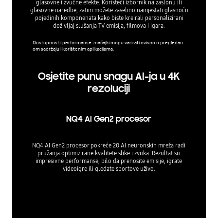
glasovne i zvučne efekte. Koristeći izbornik na zaslonu ili
zabavu, uži
glasovne naredbe, zatim možete zasebno namještati glasnoću
pojedinih komponenata kako biste kreirali personalizirani
doživljaj slušanja TV emisija, filmova i igara.
Broj dopu
Dostupnost i performanse značajki mogu varirati ovisno o pregledan
om sadržaju i korištenim aplikacijama.
Osjetite punu snagu AI-ja u 4K
rezoluciji
NQ4 AI Gen2 procesor
NQ4 AI Gen2 procesor pokreće 20 AI neuronskih mreža radi
pružanja optimizirane kvalitete slike i zvuka. Rezultat su
impresivne performanse, bilo da prenosite emisije, igrate
videoigre ili gledate sportove uživo.