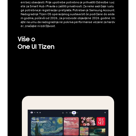
eni bez obavijesti. Prije upotrebe potrebno je prihvatiti Odredbe i uvj
ete za Smart Hub i Pravila o zaštiti privatnosti. Za neke sadržaje i uslu
ge potrebna je registracija i pretplata. Potreban je Samsung Account.
Nadogradnje Tizen OS operacijskog sustava bit će podržane do seda
m godina, počevši od 2026., za proizvode objavljene 2026. godine. Im
ajte na umu da nadogradnja ne pokriva performanse vezane za hardv
er, značajke ni izdržljivost.
Više o
One UI Tizen