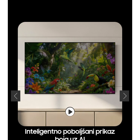
Inteligentno poboljšani prikaz
Uživa
boja uz AI