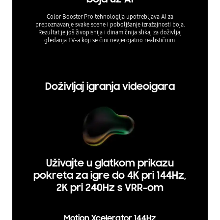
Color Booster Pro tehnologija upotrebljava AI za
Koristeći
prepoznavanje svake scene i poboljšanje izražajnosti boja.
značajk
Rezultat je još živopisnija i dinamičnija slika, za doživljaj
sadrža
gledanja TV-a koji se čini nevjerojatno realističnim.
možet
ži
Doživljaj igranja videoigara
Uživajte u glatkom prikazu
pokreta za igre do 4K pri 144Hz,
2K pri 240Hz s VRR-om
Motion Xcelerator 144Hz