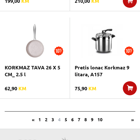
199,00
KM
210,00
KM
KORKMAZ TAVA 26 X 5
Pretis lonac Korkmaz 9
CM_ 2.5 l
litara, A157
62,90
KM
75,90
KM
«
1
2
3
4
5
6
7
8
9
10
»