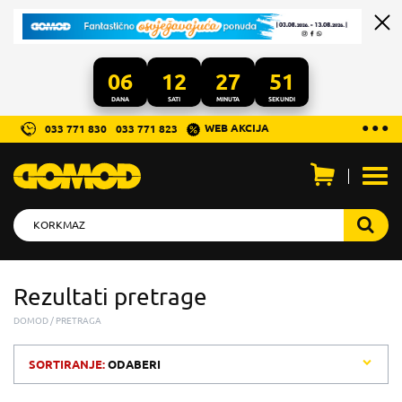
06
12
27
51
DANA
SATI
MINUTA
SEKUNDI
...
● ● ●
WEB AKCIJA
033 771 830
033 771 823
Otvo
men
Rezultati pretrage
DOMOD
PRETRAGA
SORTIRANJE:
ODABERI