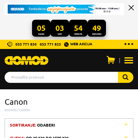
05
03
54
49
DANA
SATI
MINUTA
SEKUNDI
...
● ● ●
WEB AKCIJA
033 771 830
033 771 823
Otvo
men
Canon
DOMOD
CANON
SORTIRANJE:
ODABERI