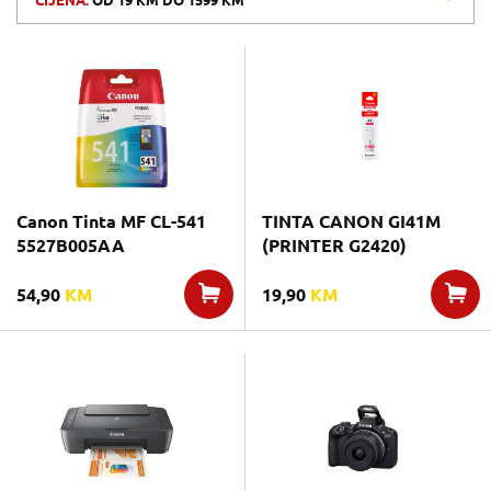
CIJENA:
OD
19 KM
DO
1599 KM
Canon Tinta MF CL-541
TINTA CANON GI41M
5527B005AA
(PRINTER G2420)
54,90
KM
19,90
KM