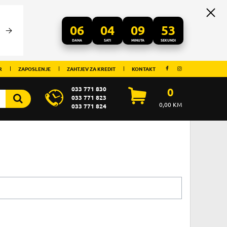
06
04
09
53
DANA
SATI
MINUTA
SEKUNDI
R
ZAPOSLENJE
ZAHTJEV ZA KREDIT
KONTAKT
033 771 830
0
033 771 823
0,00
KM
033 771 824