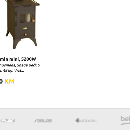
amin mini, 5200W
nosmeda; Snaga peći: 5
 48 kg; Vrst...
00
KM