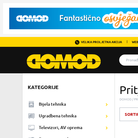
VELIKA PROLJETNA AKCIJA
WEB
Pri
KATEGORIJE
DOMOD
PR
Bijela tehnika
SORTI
Ugradbena tehnika
Televizori, AV oprema