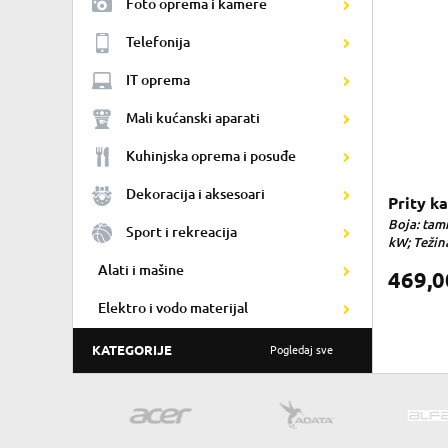
Foto oprema i kamere
Telefonija
IT oprema
Mali kućanski aparati
Kuhinjska oprema i posuđe
Dekoracija i aksesoari
Prity k
Boja: tam
Sport i rekreacija
kW; Težina:
Alati i mašine
469,
Elektro i vodo materijal
KATEGORIJE
Pogledaj sve