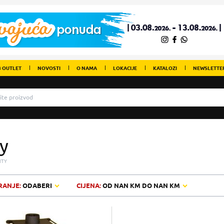
 OUTLET
NOVOSTI
O NAMA
LOKACIJE
KATALOZI
NEWSLETTE
ty
ITY
RANJE:
ODABERI
CIJENA:
OD
NAN KM
DO
NAN KM