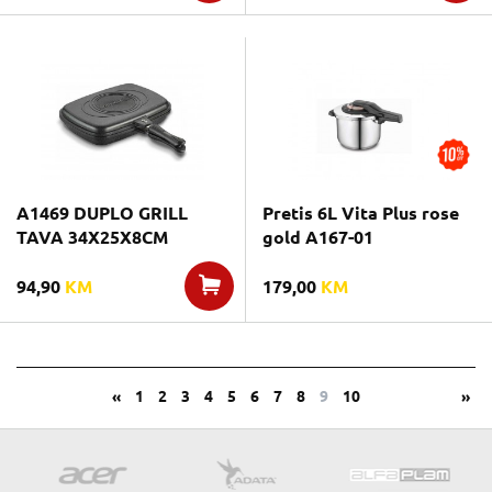
A1469 DUPLO GRILL
Pretis 6L Vita Plus rose
TAVA 34X25X8CM
gold A167-01
94,90
KM
179,00
KM
«
1
2
3
4
5
6
7
8
9
10
»