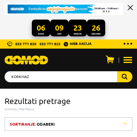
06
09
23
26
DANA
SATI
MINUTA
SEKUNDI
...
● ● ●
WEB AKCIJA
033 771 830
033 771 823
Otvo
men
Rezultati pretrage
DOMOD
PRETRAGA
SORTIRANJE:
ODABERI