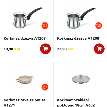
Korkmaz džezva A1207
Korkmaz džezva A1208
19,90
KM
22,90
KM
Korkmaz tava za omlet
Korkmaz Stakleni
A1271
poklopac 18cm A632