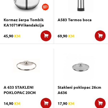
Kormaz šerpa Tombik
A583 Termos boca
KA1071#Vikendakcija
45,90
KM
69,90
KM
A 633 STAKLENI
Stakleni poklopac 26cm
POKLOPAC 20CM
A636
14,90
KM
17,90
KM