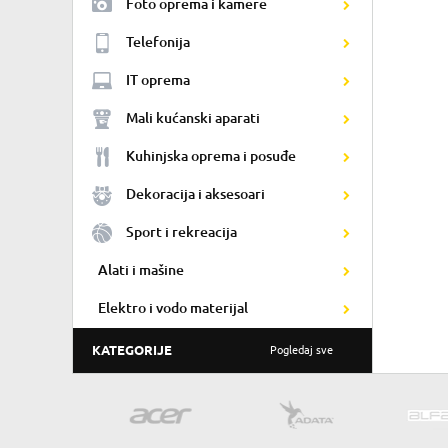
Foto oprema i kamere
Telefonija
IT oprema
Mali kućanski aparati
Kuhinjska oprema i posuđe
Dekoracija i aksesoari
Sport i rekreacija
Alati i mašine
Elektro i vodo materijal
KATEGORIJE
Pogledaj sve