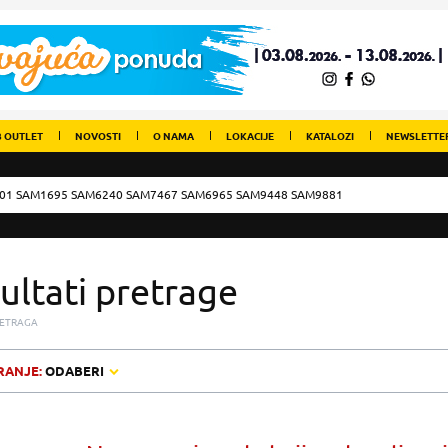
 OUTLET
NOVOSTI
O NAMA
LOKACIJE
KATALOZI
NEWSLETTE
ultati pretrage
ETRAGA
RANJE:
ODABERI