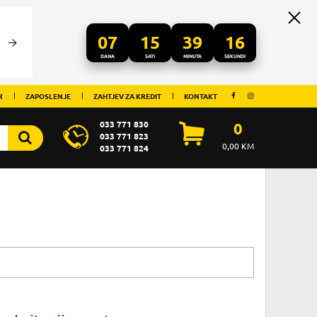
07
15
39
16
DANA
SATI
MINUTA
SEKUNDI
R
ZAPOSLENJE
ZAHTJEV ZA KREDIT
KONTAKT
033 771 830
0
033 771 823
0,00
KM
033 771 824