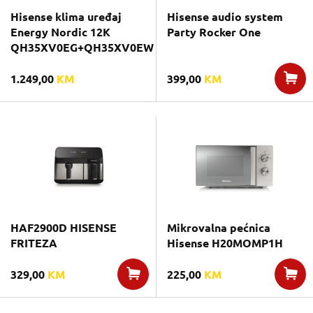
Hisense klima uređaj
Hisense audio system
Energy Nordic 12K
Party Rocker One
QH35XV0EG+QH35XV0EW
1.249,00
KM
399,00
KM
HAF2900D HISENSE
Mikrovalna pećnica
FRITEZA
Hisense H20MOMP1H
329,00
KM
225,00
KM