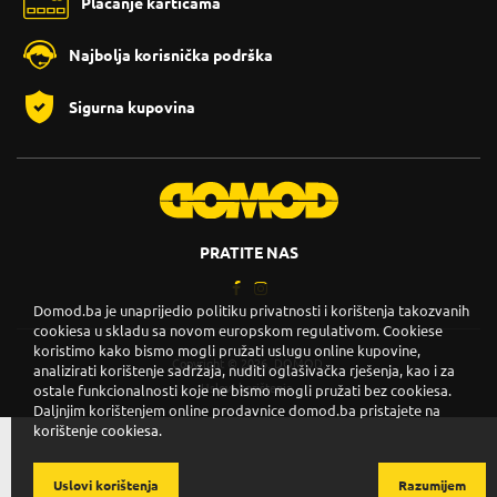
Plaćanje karticama
Najbolja korisnička podrška
Sigurna kupovina
PRATITE NAS
Domod.ba je unaprijedio politiku privatnosti i korištenja takozvanih
cookiesa u skladu sa novom europskom regulativom. Cookiese
koristimo kako bismo mogli pružati uslugu online kupovine,
Copyright © 2026. DOMOD.
analizirati korištenje sadržaja, nuditi oglašivačka rješenja, kao i za
Uslovi korištenja
.
ostale funkcionalnosti koje ne bismo mogli pružati bez cookiesa.
Daljnjim korištenjem online prodavnice domod.ba pristajete na
korištenje cookiesa.
Uslovi korištenja
Razumijem