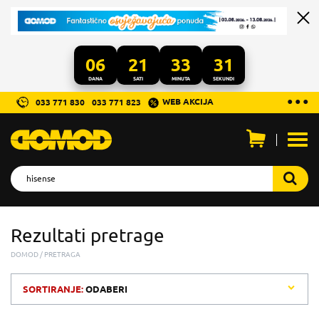
06
21
33
31
DANA
SATI
MINUTA
SEKUNDI
...
● ● ●
WEB AKCIJA
033 771 830
033 771 823
Otvo
men
Rezultati pretrage
DOMOD
PRETRAGA
SORTIRANJE:
ODABERI