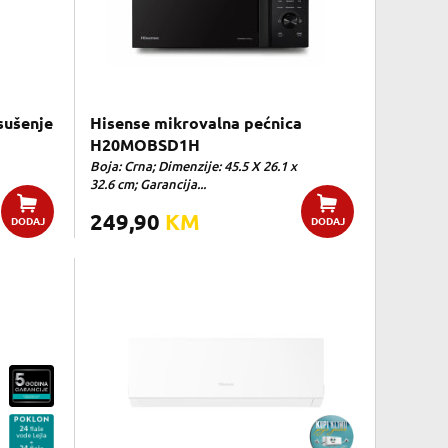
sušenje
Hisense mikrovalna pećnica
H20MOBSD1H
Boja: Crna; Dimenzije: 45.5 X 26.1 x
32.6 cm; Garancija...
249,90
KM
DODAJ
DODAJ