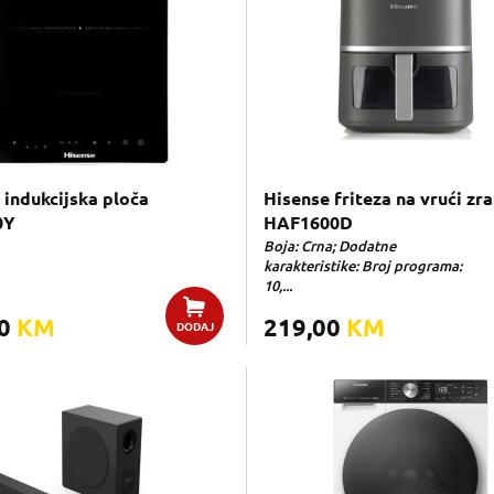
 indukcijska ploča
Hisense friteza na vrući zr
0Y
HAF1600D
Boja: Crna; Dodatne
karakteristike: Broj programa:
10,...
00
KM
219,00
KM
DODAJ