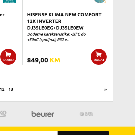
er
HISENSE KLIMA NEW COMFORT
12K INVERTER
DJ35LE0EG+DJ35LE0EW
Dodatne karakteristike: -20°C do
+50oC (spoljna); R32 e...
849,00
KM
DODAJ
DODAJ
12
13
»