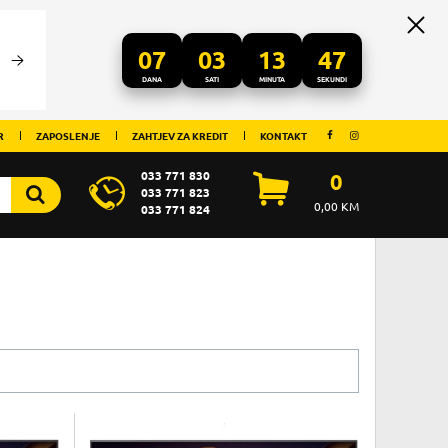
07
03
13
46
DANA
SATI
MINUTA
SEKUNDI
R
ZAPOSLENJE
ZAHTJEV ZA KREDIT
KONTAKT
033 771 830
0
033 771 823
0,00
KM
033 771 824