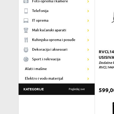
Foto oprema i kamere
Telefonija
IT oprema
Mali kućanski aparati
Kuhinjska oprema i posuđe
Dekoracija i aksesoari
RVCL14
USISIV
Sport i rekreacija
Dodatne k
RVCL144AB
Alati i mašine
Elektro i vodo materijal
599,
KATEGORIJE
Pogledaj sve