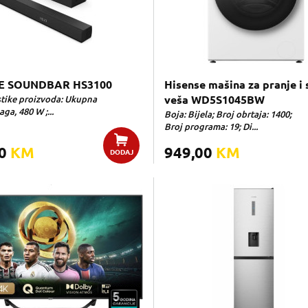
E SOUNDBAR HS3100
Hisense mašina za pranje i 
stike proizvoda: Ukupna
veša WD5S1045BW
aga, 480 W ;...
Boja: Bijela; Broj obrtaja: 1400;
Broj programa: 19; Di...
00
KM
949,00
KM
DODAJ