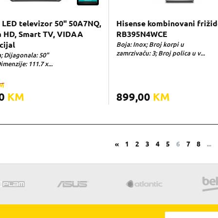
 LED televizor 50" 50A7NQ,
Hisense kombinovani frižid
a HD, Smart TV, VIDAA
RB395N4WCE
ijal
Boja: Inox; Broj korpi u
zamrzivaču: 3; Broj polica u v...
; Dijagonala: 50"
imenzije: 111.7 x...
M
00
KM
899,00
KM
«
1
2
3
4
5
6
7
8
...