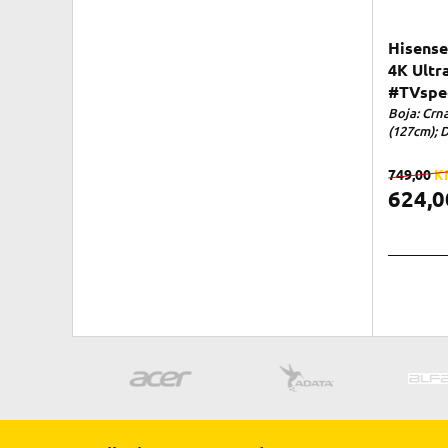
Hisense
4K Ultr
#TVspec
Boja: Crna
(127cm); D
749,00
K
624,