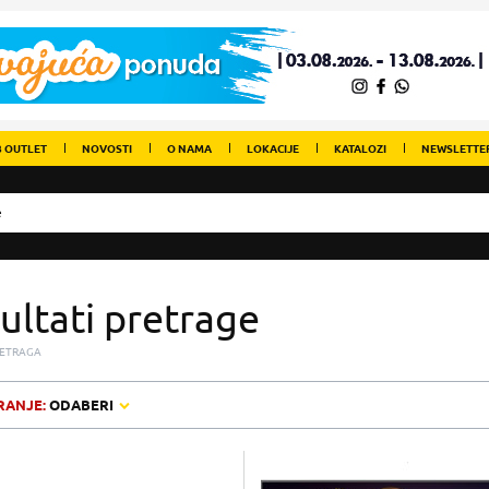
 OUTLET
NOVOSTI
O NAMA
LOKACIJE
KATALOZI
NEWSLETTE
ultati pretrage
ETRAGA
RANJE:
ODABERI