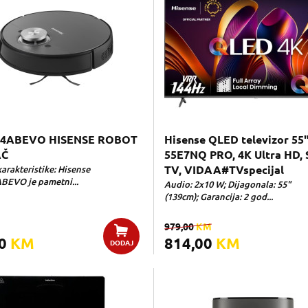
4ABEVO HISENSE ROBOT
Hisense QLED televizor 55
AČ
55E7NQ PRO, 4K Ultra HD, 
arakteristike: Hisense
TV, VIDAA#TVspecijal
EVO je pametni...
Audio: 2x10 W; Dijagonala: 55"
(139cm); Garancija: 2 god...
979,00
KM
00
KM
814,00
KM
DODAJ