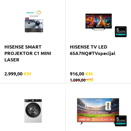
HISENSE SMART
HISENSE TV LED
PROJEKTOR C1 MINI
65A7NQ#TVspecijal
LASER
2.999,00
KM
916,00
KM
1.099,00
KM