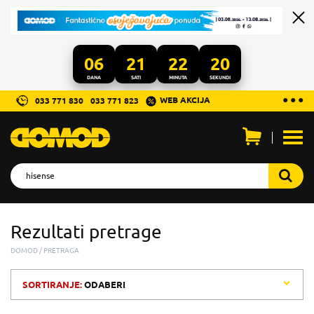
06
21
22
20
DANA
SATI
MINUTA
SEKUNDI
...
● ● ●
WEB AKCIJA
033 771 830
033 771 823
Otvo
men
Rezultati pretrage
DOMOD
PRETRAGA
SORTIRANJE:
ODABERI