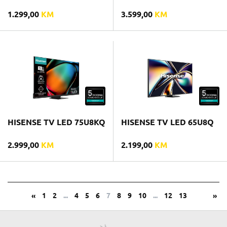
1.299,00
KM
3.599,00
KM
HISENSE TV LED 75U8KQ
HISENSE TV LED 65U8Q
2.999,00
KM
2.199,00
KM
«
1
2
...
4
5
6
7
8
9
10
...
12
13
»