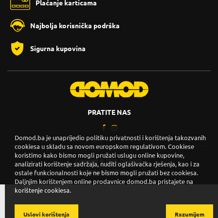
Plaćanje karticama
Najbolja korisnička podrška
Sigurna kupovina
PRATITE NAS
Domod.ba je unaprijedio politiku privatnosti i korištenja takozvanih
cookiesa u skladu sa novom europskom regulativom. Cookiese
koristimo kako bismo mogli pružati uslugu online kupovine,
Copyright © 2026. DOMOD.
analizirati korištenje sadržaja, nuditi oglašivačka rješenja, kao i za
Uslovi korištenja
.
ostale funkcionalnosti koje ne bismo mogli pružati bez cookiesa.
Daljnjim korištenjem online prodavnice domod.ba pristajete na
korištenje cookiesa.
Uslovi korištenja
Razumijem