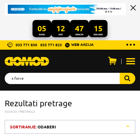
05
12
47
15
DANA
SATI
MINUTA
SEKUNDI
...
● ● ●
WEB AKCIJA
033 771 830
033 771 823
Otvo
men
Rezultati pretrage
DOMOD
PRETRAGA
SORTIRANJE:
ODABERI