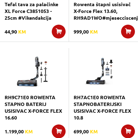
Tefal tava za palačinke
Rowenta štapni usisivač
XL Force C3851053 -
X-Force Flex 13.60,
25cm #Vikendakcija
RH9AD1WO#mjesecciscenj
44,90
KM
999,00
KM
RH9C71E0 ROWENTA
RH7AC1E0 ROWENTA
STAPNO BATERIJ
STAPNOBATERIJSKI
USISIVAC X-FORCE FLEX
USISIVAC X-FORCE FLEX
16.60
10.8
1.199,00
KM
699,00
KM