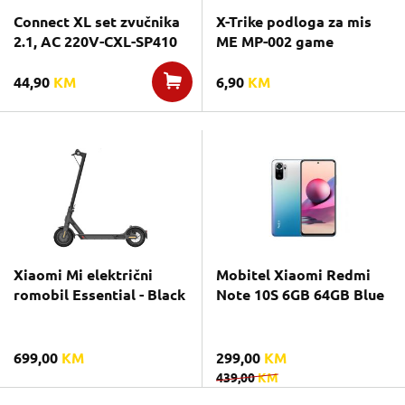
Connect XL set zvučnika
X-Trike podloga za mis
2.1, AC 220V-CXL-SP410
ME MP-002 game
44,90
KM
6,90
KM
Xiaomi Mi električni
Mobitel Xiaomi Redmi
romobil Essential - Black
Note 10S 6GB 64GB Blue
699,00
KM
299,00
KM
439,00
KM