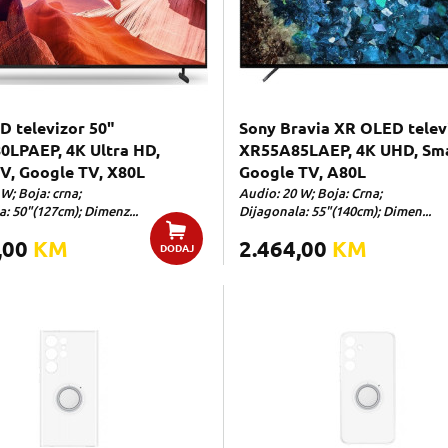
D televizor 50"
Sony Bravia XR OLED telev
LPAEP, 4K Ultra HD,
XR55A85LAEP, 4K UHD, Sma
V, Google TV, X80L
Google TV, A80L
W; Boja: crna;
Audio: 20 W; Boja: Crna;
: 50"(127cm); Dimenz...
Dijagonala: 55"(140cm); Dimen...
,00
KM
2.464,00
KM
DODAJ