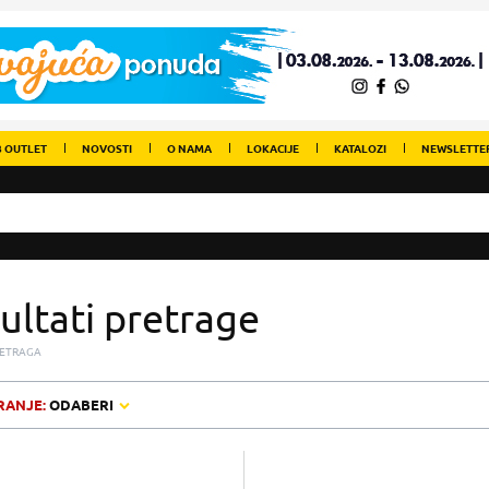
 OUTLET
NOVOSTI
O NAMA
LOKACIJE
KATALOZI
NEWSLETTE
ultati pretrage
ETRAGA
RANJE:
ODABERI