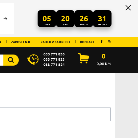
05
20
26
31
DANA
SATI
MINUTA
SEKUNDI
R
ZAPOSLENJE
ZAHTJEV ZA KREDIT
KONTAKT
033 771 830
0
033 771 823
0,00
KM
033 771 824