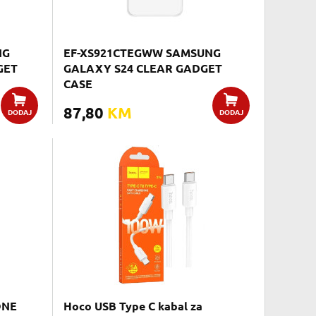
NG
EF-XS921CTEGWW SAMSUNG
GET
GALAXY S24 CLEAR GADGET
CASE
87,80
KM
DODAJ
DODAJ
ONE
Hoco USB Type C kabal za