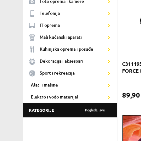
Foto oprema i kamere
Telefonija
IT oprema
Mali kućanski aparati
Kuhinjska oprema i posuđe
Dekoracija i aksesoari
C31119
FORCE 
Sport i rekreacija
Alati i mašine
89,9
Elektro i vodo materijal
KATEGORIJE
Pogledaj sve