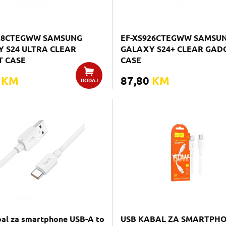
928CTEGWW SAMSUNG
EF-XS926CTEGWW SAMSU
 S24 ULTRA CLEAR
GALAXY S24+ CLEAR GAD
T CASE
CASE
0
KM
87,80
KM
DODAJ
al za smartphone USB-A to
USB KABAL ZA SMARTPH