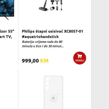
izor 55"
Philips štapni usisivač XC8057-01
rt TV,
#aquatriohandstick
Baterija: vrijeme rada do 80
minuta u Eco i do 30 minut...
999,00
KM
DODAJ