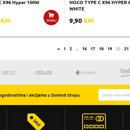
C X96 Hyper 100W
HOCO TYPE C X96 HYPER 
WHITE
0
KM
9,90
KM
DODAJ
«
1
2
...
16
17
18
19
20
21
pogodnostima i akcijama u Domod shopu