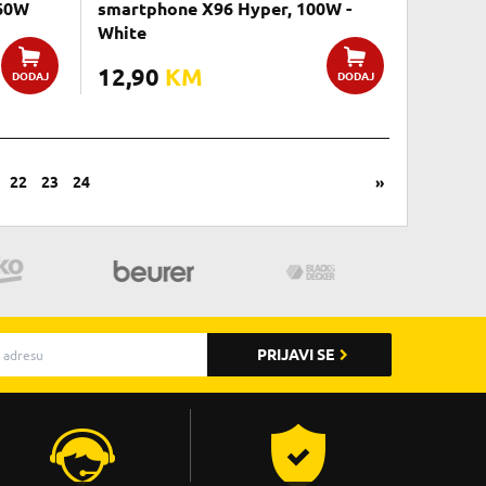
60W
smartphone X96 Hyper, 100W -
White
12,90
KM
DODAJ
DODAJ
22
23
24
»
PRIJAVI SE