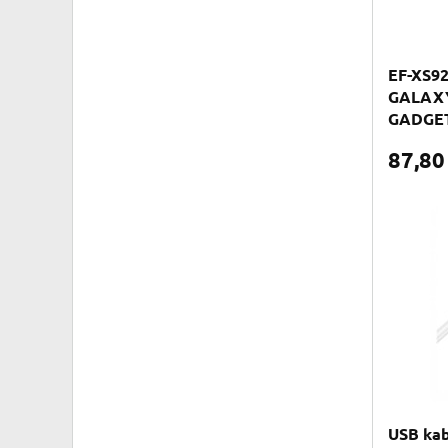
EF-XS
GALAXY
GADGE
87,8
USB kab