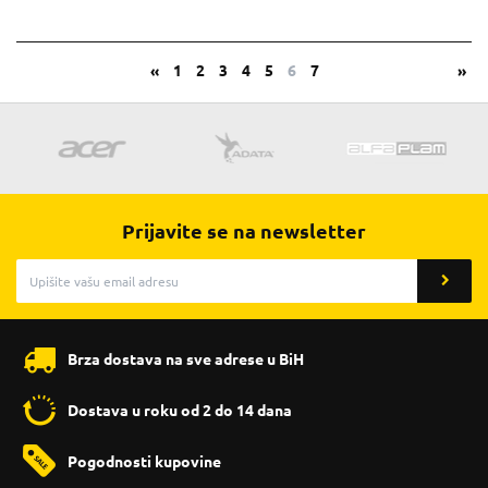
«
1
2
3
4
5
6
7
»
Prijavite se na newsletter
Brza dostava na sve adrese u BiH
Dostava u roku od 2 do 14 dana
Pogodnosti kupovine