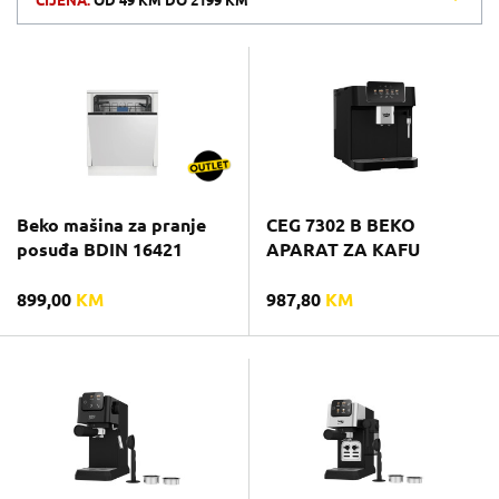
CIJENA:
OD
49 KM
DO
2199 KM
Beko mašina za pranje
CEG 7302 B BEKO
posuđa BDIN 16421
APARAT ZA KAFU
899,00
KM
987,80
KM