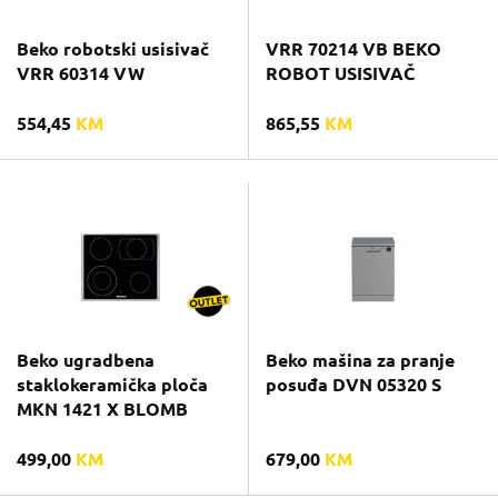
Beko robotski usisivač
VRR 70214 VB BEKO
VRR 60314 VW
ROBOT USISIVAČ
554,45
KM
865,55
KM
Beko ugradbena
Beko mašina za pranje
staklokeramička ploča
posuđa DVN 05320 S
MKN 1421 X BLOMB
499,00
KM
679,00
KM