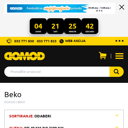
04
21
25
42
DANA
SATI
MINUTA
SEKUNDI
...
● ● ●
WEB AKCIJA
033 771 830
033 771 823
Otvo
men
Beko
DOMOD
BEKO
SORTIRANJE:
ODABERI