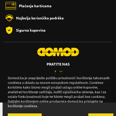
Plaćanje karticama
Najbolja korisnička podrška
Sigurna kupovina
PRATITE NAS
Domod.ba je unaprijedio politiku privatnosti i korištenja takozvanih
cookiesa u skladu sa novom europskom regulativom. Cookiese
koristimo kako bismo mogli pružati uslugu online kupovine,
Copyright © 2026. DOMOD.
analizirati korištenje sadržaja, nuditi oglašivačka rješenja, kao i za
Uslovi korištenja
.
ostale funkcionalnosti koje ne bismo mogli pružati bez cookiesa.
Daljnjim korištenjem online prodavnice domod.ba pristajete na
korištenje cookiesa.