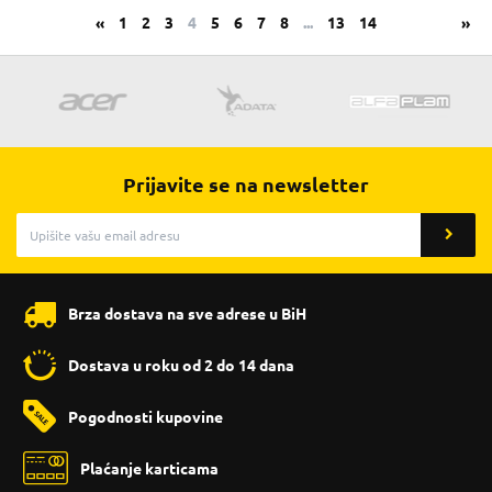
«
1
2
3
4
5
6
7
8
...
13
14
»
Prijavite se na newsletter
Brza dostava na sve adrese u BiH
Dostava u roku od 2 do 14 dana
Pogodnosti kupovine
Plaćanje karticama