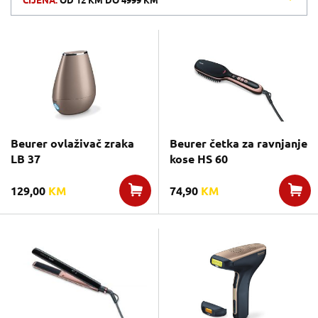
CIJENA:
OD
12 KM
DO
4999 KM
Beurer ovlaživač zraka
Beurer četka za ravnjanje
LB 37
kose HS 60
129,00
KM
74,90
KM