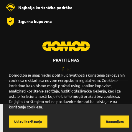
Najbolja korisnička podrška
Sigurna kupovina
PRATITE NAS
Domod.ba je unaprijedio politiku privatnosti i korištenja takozvanih
cookiesa u skladu sa novom europskom regulativom. Cookiese
koristimo kako bismo mogli pružati uslugu online kupovine,
Copyright © 2026. DOMOD.
analizirati korištenje sadržaja, nuditi oglašivačka rješenja, kao i za
Uslovi korištenja
.
ostale funkcionalnosti koje ne bismo mogli pružati bez cookiesa.
Daljnjim korištenjem online prodavnice domod.ba pristajete na
korištenje cookiesa.
Uslovi korištenja
Razumijem