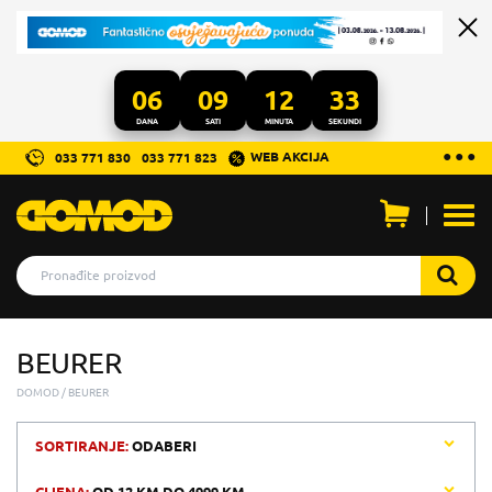
06
09
12
33
DANA
SATI
MINUTA
SEKUNDI
...
● ● ●
WEB AKCIJA
033 771 830
033 771 823
Otvo
men
BEURER
DOMOD
BEURER
SORTIRANJE:
ODABERI