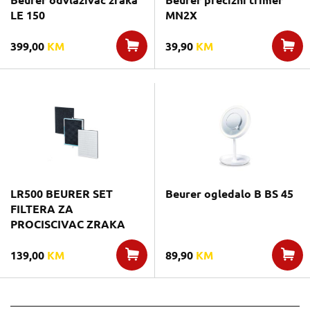
Beurer odvlaživač zraka
Beurer precizni trimer
LE 150
MN2X
399,00
KM
39,90
KM
LR500 BEURER SET
Beurer ogledalo B BS 45
FILTERA ZA
PROCISCIVAC ZRAKA
139,00
KM
89,90
KM