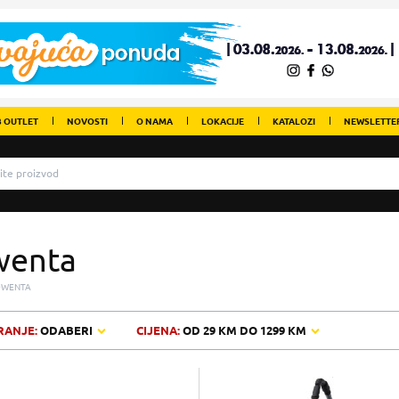
 OUTLET
NOVOSTI
O NAMA
LOKACIJE
KATALOZI
NEWSLETTE
wenta
OWENTA
RANJE:
ODABERI
CIJENA:
OD
29 KM
DO
1299 KM