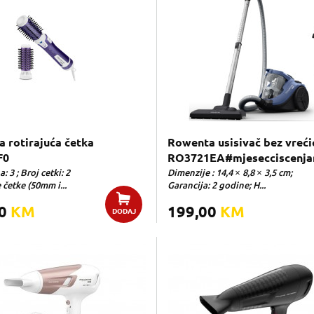
 rotirajuća četka
Rowenta usisivač bez vreći
F0
RO3721EA#mjesecciscenja
: 3 ; Broj cetki: 2
Dimenzije : 14,4 × 8,8 × 3,5 cm;
četke (50mm i...
Garancija: 2 godine; H...
00
KM
199,00
KM
DODAJ