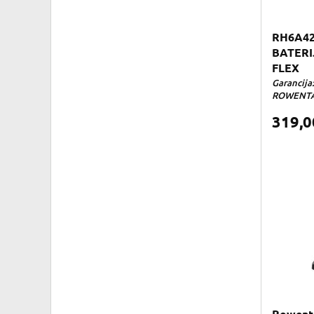
RH6A4
BATERIJ
FLEX
Garancija
ROWENTA 
319,