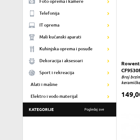
Foto oprema i kamere
Telefonija
IT oprema
Mali kućanski aparati
Kuhinjska oprema i posuđe
Dekoracija i aksesoari
Rowenta
CF9530
Sport i rekreacija
Broj brzina
keramičke 
Alati i mašine
149,
Elektro i vodo materijal
KATEGORIJE
Pogledaj sve