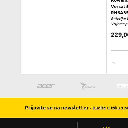
Rowenta
Versati
RH6A35
Baterija: 
Vrijeme pu
229,
«
Prijavite se na newsletter
- Budite u toku s 