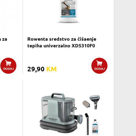
 za
Rowenta sredstvo za čišaenje
tepiha univerzalno XD5310F0
29,90
KM
DODAJ
DODAJ