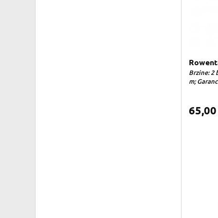
Rowenta
Brzine: 2 
m; Garancij
65,0