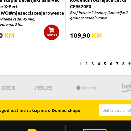
 štapni baterijski usisivač
Rowenta rotirajuća četka
le X-Pert
CF9520F0
WO#mjesecciscenjarowenta
Broj brzina: 2 brzine; Garancija: 2
godine; Model: Rowe...
Vrijeme rada: 45 min,
njenja: 3 h;...
00
KM
109,90
KM
DODAJ
1
2
3
4
5
6
7
8
9
pogodnostima i akcijama u Domod shopu