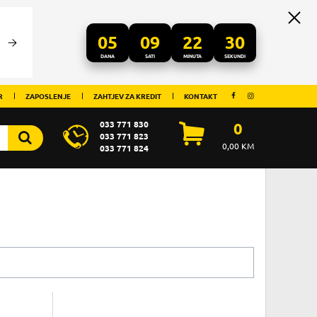
05
09
22
30
DANA
SATI
MINUTA
SEKUNDI
R
ZAPOSLENJE
ZAHTJEV ZA KREDIT
KONTAKT
033 771 830
0
033 771 823
0,00
KM
033 771 824