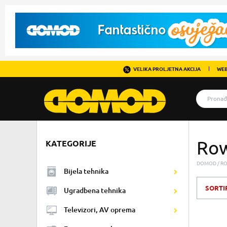
VELIKA PROLJETNA AKCIJA
WEB
Ro
KATEGORIJE
DOMOD
R
Bijela tehnika
SORTI
Ugradbena tehnika
Televizori, AV oprema