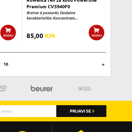
Rowenta fen za kosu Powerline
Premium CV5940F0
Brzine: 6 postavki; Dodatne
karakteristike: Koncentrato...
85,00
KM
DODAJ
DODAJ
10
»
PRIJAVI SE