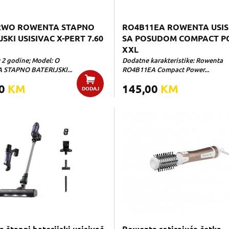
2WO ROWENTA STAPNO
RO4B11EA ROWENTA USIS
SKI USISIVAC X-PERT 7.60
SA POSUDOM COMPACT 
XXL
: 2 godine; Model: O
Dodatne karakteristike: Rowenta
STAPNO BATERIJSKI...
RO4B11EA Compact Power...
00
KM
145,00
KM
DODAJ