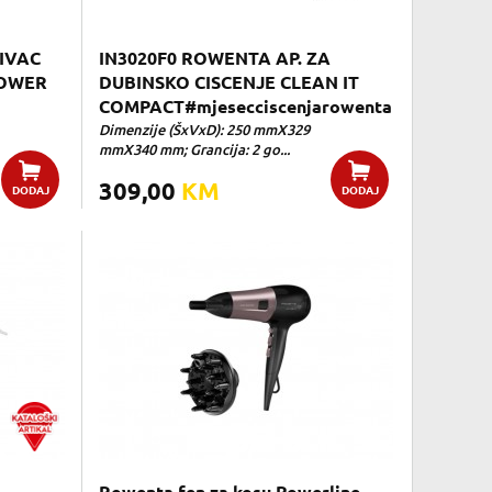
IVAC
IN3020F0 ROWENTA AP. ZA
POWER
DUBINSKO CISCENJE CLEAN IT
COMPACT#mjesecciscenjarowenta
Dimenzije (ŠxVxD): 250 mmX329
mmX340 mm; Grancija: 2 go...
309,00
KM
DODAJ
DODAJ