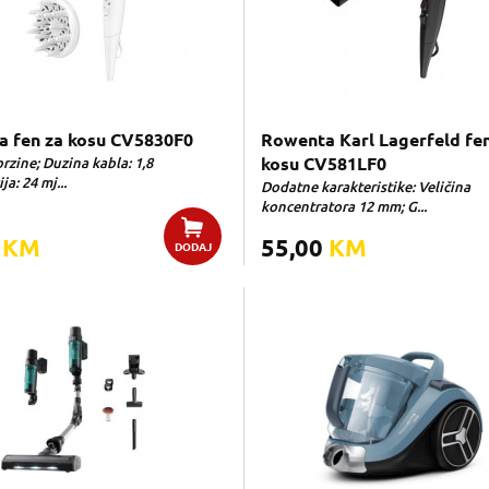
 fen za kosu CV5830F0
Rowenta Karl Lagerfeld fen
brzine; Duzina kabla: 1,8
kosu CV581LF0
a: 24 mj...
Dodatne karakteristike: Veličina
koncentratora 12 mm; G...
0
KM
55,00
KM
DODAJ