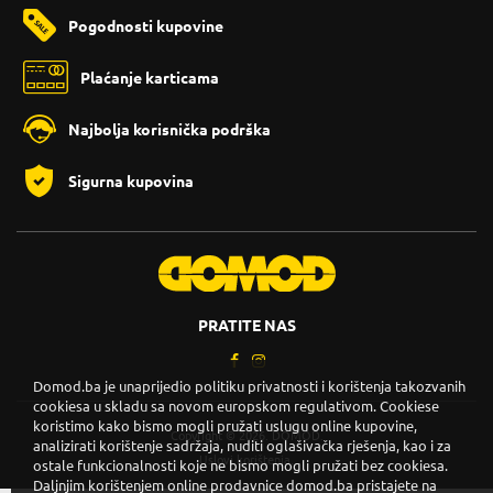
Pogodnosti kupovine
Plaćanje karticama
Najbolja korisnička podrška
Sigurna kupovina
PRATITE NAS
Domod.ba je unaprijedio politiku privatnosti i korištenja takozvanih
cookiesa u skladu sa novom europskom regulativom. Cookiese
koristimo kako bismo mogli pružati uslugu online kupovine,
Copyright © 2026. DOMOD.
analizirati korištenje sadržaja, nuditi oglašivačka rješenja, kao i za
Uslovi korištenja
.
ostale funkcionalnosti koje ne bismo mogli pružati bez cookiesa.
Daljnjim korištenjem online prodavnice domod.ba pristajete na