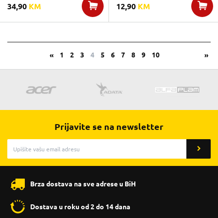
34,90
KM
12,90
KM
«
1
2
3
4
5
6
7
8
9
10
»
Prijavite se na newsletter
Brza dostava na sve adrese u BiH
Dostava u roku od 2 do 14 dana