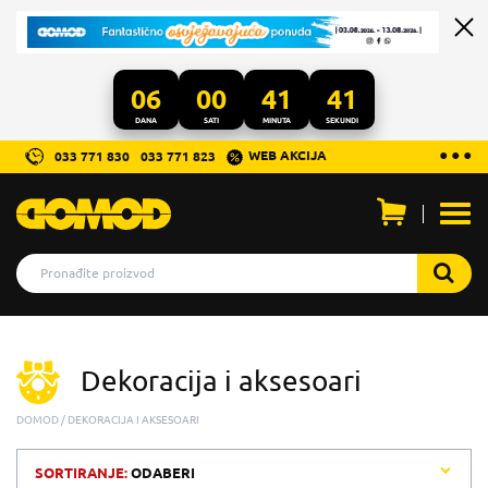
06
00
41
41
DANA
SATI
MINUTA
SEKUNDI
...
● ● ●
WEB AKCIJA
033 771 830
033 771 823
Otvo
men
Dekoracija i aksesoari
DOMOD
DEKORACIJA I AKSESOARI
SORTIRANJE:
ODABERI