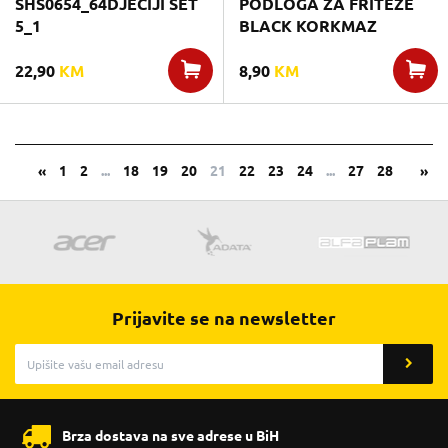
SHS0654_64DJECIJI SET
PODLOGA ZA FRITEZE
5_1
BLACK KORKMAZ
22,90
KM
8,90
KM
«
1
2
...
18
19
20
21
22
23
24
...
27
28
»
Prijavite se na newsletter
Brza dostava na sve adrese u BiH