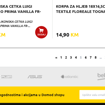
NSKA CETKA LUIGI
KORPA ZA HLJEB 18X16,5
O PRIMA VANILLA FR-
TEXTILE FLOREALE TOGN
ILIKONSKA CETKA LUIGI
RIMA VANILLA FR-...
KM
14,90
KM
DODAJ
«
1
2
3
4
5
6
7
8
...
pogodnostima i akcijama u Domod shopu