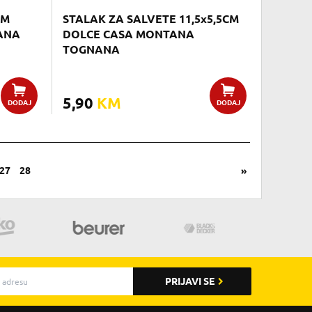
CM
STALAK ZA SALVETE 11,5x5,5CM
ANA
DOLCE CASA MONTANA
TOGNANA
5,90
KM
DODAJ
DODAJ
27
28
»
PRIJAVI SE