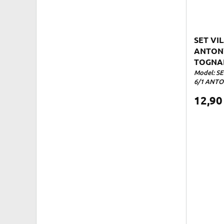
SET VI
ANTONY
TOGNA
Model: S
6/1 ANTO
12,9