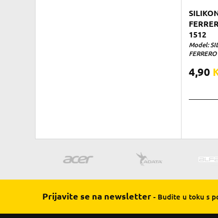
SILIKO
FERRER
1512
Model: S
FERRERO P
4,90
Prijavite se na newsletter
- Budite u toku s 