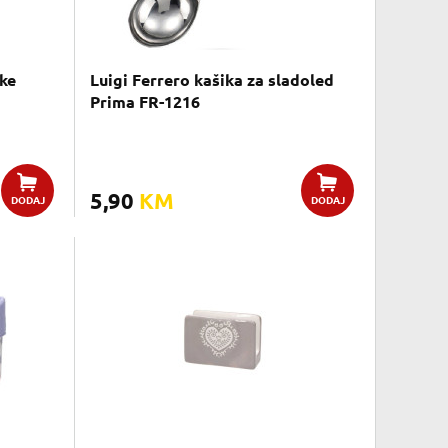
uke
Luigi Ferrero kašika za sladoled
Prima FR-1216
5,90
KM
DODAJ
DODAJ