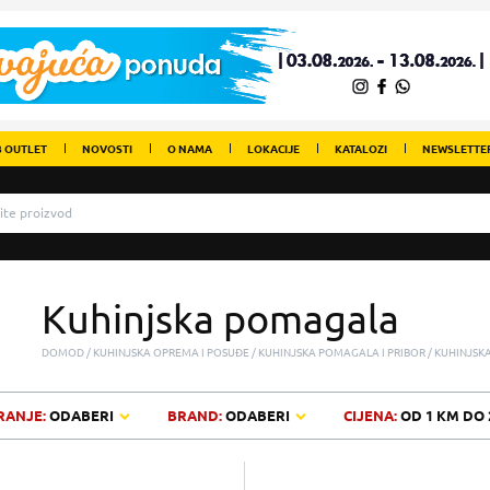
 OUTLET
NOVOSTI
O NAMA
LOKACIJE
KATALOZI
NEWSLETTE
Kuhinjska pomagala
DOMOD
KUHINJSKA OPREMA I POSUĐE
KUHINJSKA POMAGALA I PRIBOR
KUHINJSK
RANJE:
ODABERI
BRAND:
ODABERI
CIJENA:
OD
1 KM
DO