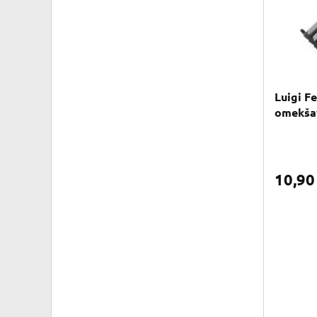
Luigi F
omekšav
10,9