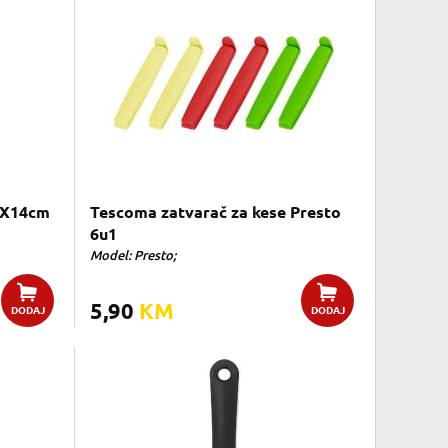
2X14cm
Tescoma zatvarač za kese Presto
6u1
Model: Presto;
5,90
KM
DODAJ
DODAJ