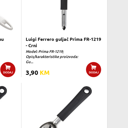
nu
Luigi Ferrero guljač Prima FR-1219
- Crni
Model: Prima FR-1219;
Opis/karakteristike proizvoda:
Gu...
3,90
KM
DODAJ
DODAJ