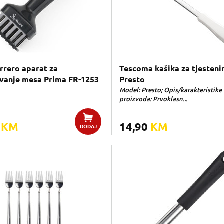
errero aparat za
Tescoma kašika za tjesteni
anje mesa Prima FR-1253
Presto
Model: Presto; Opis/karakteristike
proizvoda: Prvoklasn...
0
KM
14,90
KM
DODAJ