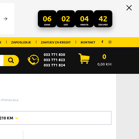
06
02
04
41
DANA
SATI
MINUTA
SEKUNDI
R
ZAPOSLENJE
ZAHTJEV ZA KREDIT
KONTAKT
033 771 830
0
033 771 823
0,00
KM
033 771 824
A POMAGALA
210 KM