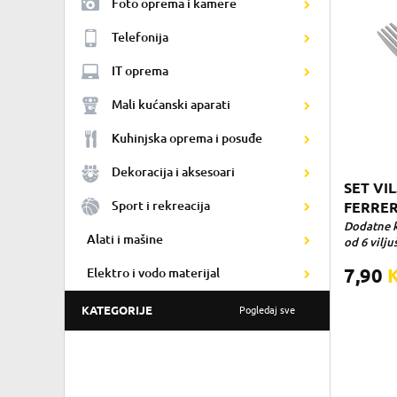
Foto oprema i kamere
Telefonija
IT oprema
Mali kućanski aparati
Kuhinjska oprema i posuđe
Dekoracija i aksesoari
SET VIL
Sport i rekreacija
FERRER
Dodatne ka
Alati i mašine
od 6 viljuš
7,90
Elektro i vodo materijal
KATEGORIJE
Pogledaj sve