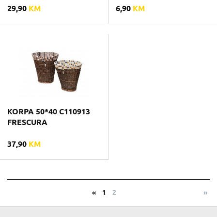
29,90
KM
6,90
KM
KORPA 50*40 C110913
FRESCURA
37,90
KM
«
1
2
»