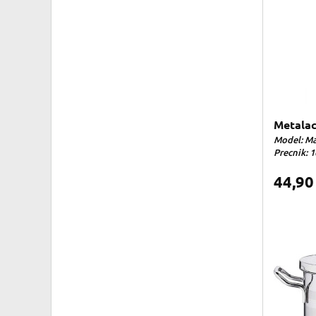
Metalac
Model: Ma
Precnik: 1
44,9