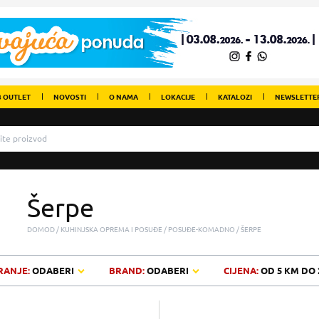
 OUTLET
NOVOSTI
O NAMA
LOKACIJE
KATALOZI
NEWSLETTE
Šerpe
DOMOD
KUHINJSKA OPREMA I POSUĐE
POSUĐE-KOMADNO
ŠERPE
RANJE:
ODABERI
BRAND:
ODABERI
CIJENA:
OD
5 KM
DO