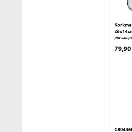
Korkmaz
26x14c
pik-sampo
79,9
G80446