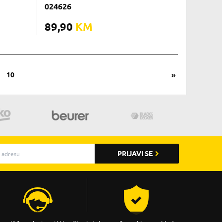
024626
89,90
KM
9
10
»
PRIJAVI SE