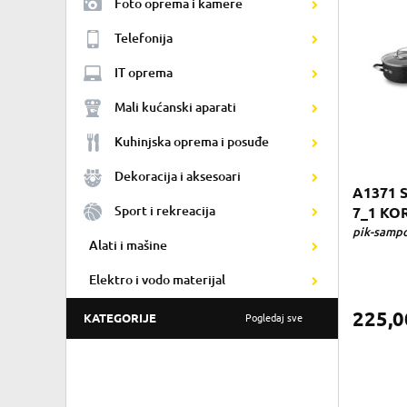
Foto oprema i kamere
Telefonija
IT oprema
Mali kućanski aparati
Kuhinjska oprema i posuđe
Dekoracija i aksesoari
A1371 
Sport i rekreacija
7_1 KO
pik-sampo
Alati i mašine
Elektro i vodo materijal
225,
KATEGORIJE
Pogledaj sve