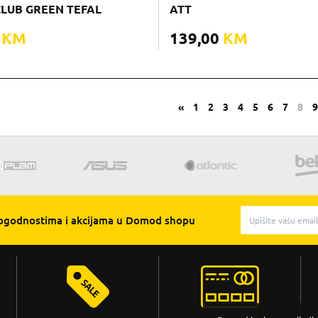
LUB GREEN TEFAL
ATT
0
KM
139,00
KM
«
1
2
3
4
5
6
7
8
pogodnostima i akcijama u Domod shopu