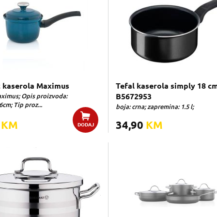
 kaserola Maximus
Tefal kaserola simply 18 c
ximus; Opis proizvoda:
B5672953
6cm; Tip proz...
boja: crna; zapremina: 1.5 l;
0
KM
34,90
KM
DODAJ