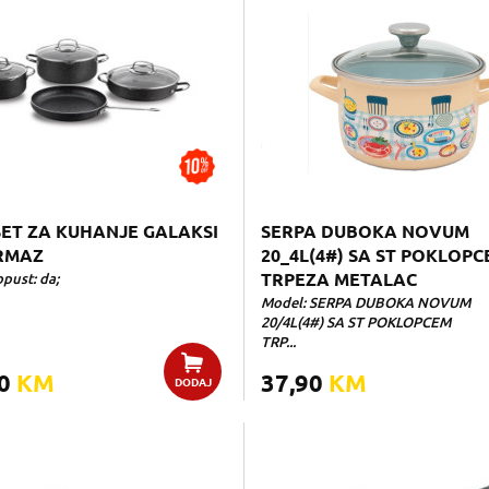
SET ZA KUHANJE GALAKSI
SERPA DUBOKA NOVUM
RMAZ
20_4L(4#) SA ST POKLOP
pust: da;
TRPEZA METALAC
Model: SERPA DUBOKA NOVUM
20/4L(4#) SA ST POKLOPCEM
TRP...
00
KM
37,90
KM
DODAJ