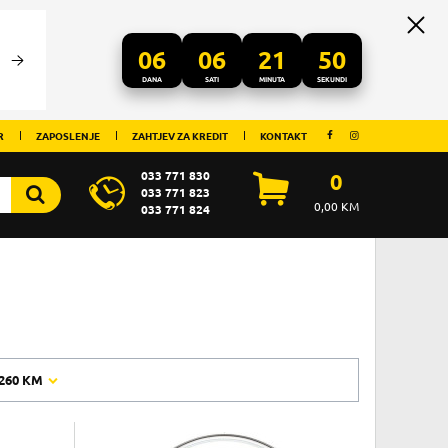
06
06
21
50
DANA
SATI
MINUTA
SEKUNDI
R
ZAPOSLENJE
ZAHTJEV ZA KREDIT
KONTAKT
033 771 830
0
033 771 823
0,00
KM
033 771 824
260 KM