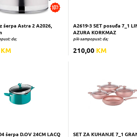
 šerpa Astra 2 A2026,
A2619-3 SET posuđa 7_1 L
m
AZURA KORKMAZ
pust: da;
pik-sampopust: da;
0
KM
210,00
KM
04 šerpa D.OV 24CM LACQ
SET ZA KUHANJE 7_1 GRA