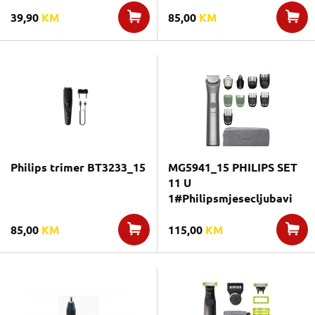
39,90
KM
85,00
KM
Philips trimer BT3233_15
MG5941_15 PHILIPS SET
11 U
1#Philipsmjesecljubavi
85,00
KM
115,00
KM