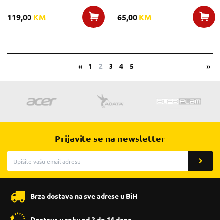
119,00
KM
65,00
KM
«
1
2
3
4
5
»
Prijavite se na newsletter
Brza dostava na sve adrese u BiH
Dostava u roku od 2 do 14 dana