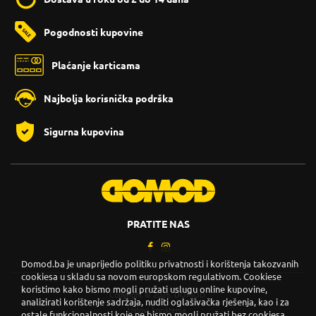
Pogodnosti kupovine
Plaćanje karticama
Najbolja korisnička podrška
Sigurna kupovina
PRATITE NAS
Domod.ba je unaprijedio politiku privatnosti i korištenja takozvanih
cookiesa u skladu sa novom europskom regulativom. Cookiese
koristimo kako bismo mogli pružati uslugu online kupovine,
Copyright © 2026. DOMOD.
analizirati korištenje sadržaja, nuditi oglašivačka rješenja, kao i za
Uslovi korištenja
.
ostale funkcionalnosti koje ne bismo mogli pružati bez cookiesa.