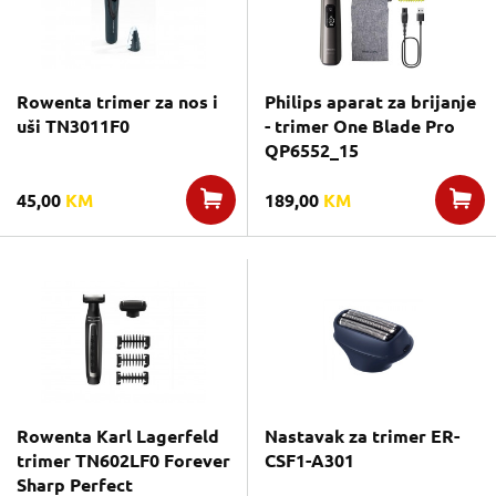
Rowenta trimer za nos i
Philips aparat za brijanje
uši TN3011F0
- trimer One Blade Pro
QP6552_15
45,00
KM
189,00
KM
Rowenta Karl Lagerfeld
Nastavak za trimer ER-
trimer TN602LF0 Forever
CSF1-A301
Sharp Perfect