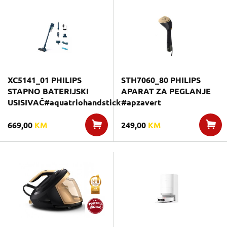
XC5141_01 PHILIPS
STH7060_80 PHILIPS
STAPNO BATERIJSKI
APARAT ZA PEGLANJE
USISIVAČ#aquatriohandstick
#apzavert
669,00
KM
249,00
KM