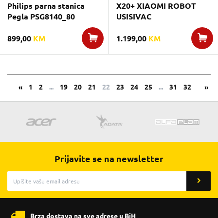
Philips parna stanica
X20+ XIAOMI ROBOT
Pegla PSG8140_80
USISIVAC
899,00
KM
1.199,00
KM
«
1
2
...
19
20
21
22
23
24
25
...
31
32
»
Prijavite se na newsletter
Brza dostava na sve adrese u BiH