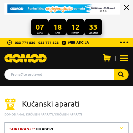
07
18
12
33
DANA
SATI
MINUTA
SEKUNDI
...
● ● ●
WEB AKCIJA
033 771 830
033 771 823
Otvo
men
Kućanski aparati
DOMOD
MALI KUĆANSKI APARATI
KUĆANSKI APARATI
SORTIRANJE:
ODABERI