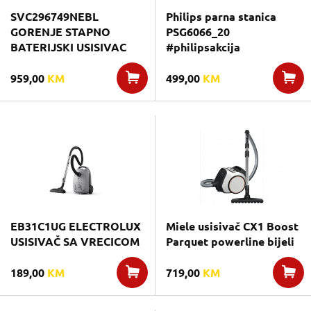
SVC296749NEBL
Philips parna stanica
GORENJE STAPNO
PSG6066_20
BATERIJSKI USISIVAC
#philipsakcija
959,00
KM
499,00
KM
EB31C1UG ELECTROLUX
Miele usisivač CX1 Boost
USISIVAČ SA VRECICOM
Parquet powerline bijeli
189,00
KM
719,00
KM