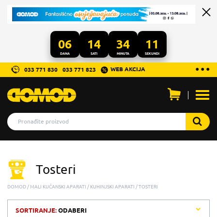
06
14
34
11
DANA
SATI
MINUTA
SEKUNDI
...
● ● ●
WEB AKCIJA
033 771 830
033 771 823
Otvo
men
Tosteri
DOMOD
MALI KUĆANSKI APARATI
KUHINJSKI APARATI
TOSTERI
SORTIRANJE:
ODABERI