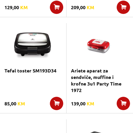
129,00
KM
209,00
KM
Tefal toster SM193D34
Ariete aparat za
sendviče, muffine i
krofne 3u1 Party Time
1972
85,00
KM
139,00
KM