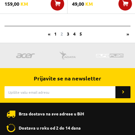
159,00
KM
49,00
KM
«
1
2
3
4
5
»
Prijavite se na newsletter
Brza dostava na sve adrese u BiH
Dostava u roku od 2 do 14 dana