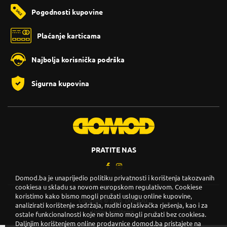
Pogodnosti kupovine
Plaćanje karticama
Najbolja korisnička podrška
Sigurna kupovina
PRATITE NAS
Domod.ba je unaprijedio politiku privatnosti i korištenja takozvanih
cookiesa u skladu sa novom europskom regulativom. Cookiese
koristimo kako bismo mogli pružati uslugu online kupovine,
Copyright © 2026. DOMOD.
analizirati korištenje sadržaja, nuditi oglašivačka rješenja, kao i za
Uslovi korištenja
.
ostale funkcionalnosti koje ne bismo mogli pružati bez cookiesa.
Daljnjim korištenjem online prodavnice domod.ba pristajete na