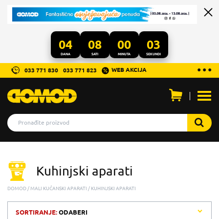
04
08
00
03
DANA
SATI
MINUTA
SEKUNDI
...
● ● ●
WEB AKCIJA
033 771 830
033 771 823
Otvo
men
Kuhinjski aparati
DOMOD
MALI KUĆANSKI APARATI
KUHINJSKI APARATI
SORTIRANJE:
ODABERI