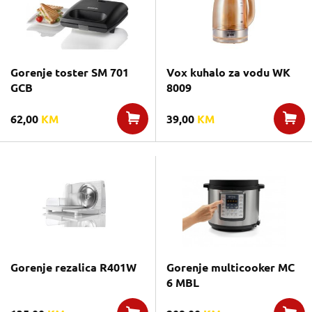
Gorenje toster SM 701
Vox kuhalo za vodu WK
GCB
8009
62,00
KM
39,00
KM
Gorenje rezalica R401W
Gorenje multicooker MC
6 MBL