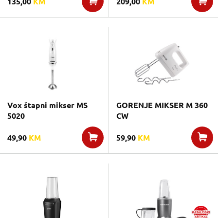
135,00
KM
209,00
KM
Vox štapni mikser MS
GORENJE MIKSER M 360
5020
CW
49,90
KM
59,90
KM