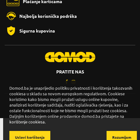
Plaćanje karticama
Najbolja korisnička podrška
Sigurna kupovina
PRATITE NAS
Domod.ba je unaprijedio politiku privatnosti i korištenja takozvanih
cookiesa u skladu sa novom europskom regulativom. Cookiese
koristimo kako bismo mogli pružati uslugu online kupovine,
Copyright © 2026. DOMOD.
analizirati korištenje sadržaja, nuditi oglašivačka rješenja, kao i za
Uslovi korištenja
.
ostale funkcionalnosti koje ne bismo mogli pružati bez cookiesa.
Daljnjim korištenjem online prodavnice domod.ba pristajete na
korištenje cookiesa.
Uslovi korištenja
Razumijem