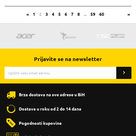
«
1
2
3
4
5
6
7
8
...
59
60
»
Prijavite se na newsletter
Brza dostava na sve adrese u BiH
Dostava u roku od 2 do 14 dana
Pogodnosti kupovine