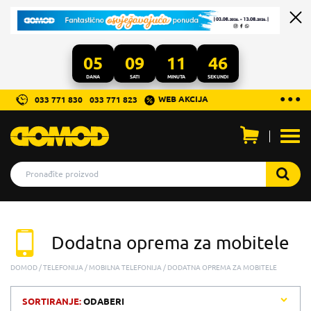
05
09
11
46
DANA
SATI
MINUTA
SEKUNDI
...
● ● ●
WEB AKCIJA
033 771 830
033 771 823
Otvo
men
Dodatna oprema za mobitele
DOMOD
TELEFONIJA
MOBILNA TELEFONIJA
DODATNA OPREMA ZA MOBITELE
SORTIRANJE:
ODABERI