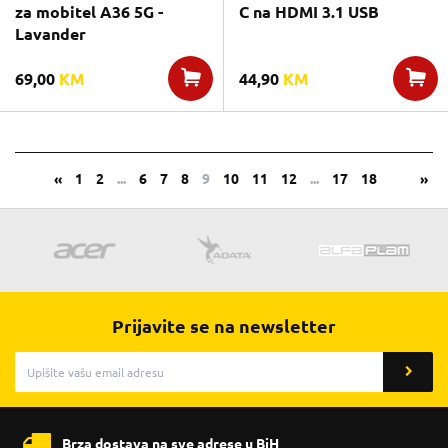
za mobitel A36 5G -
C na HDMI 3.1 USB
Lavander
69,00
KM
44,90
KM
«
1
2
...
6
7
8
9
10
11
12
...
17
18
»
Prijavite se na newsletter
Brza dostava na sve adrese u BiH