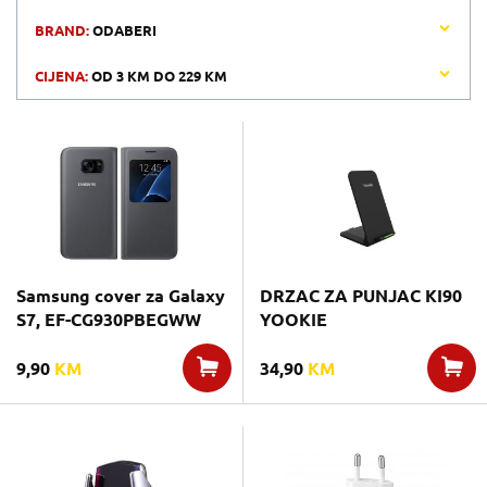
BRAND:
ODABERI
CIJENA:
OD
3 KM
DO
229 KM
Samsung cover za Galaxy
DRZAC ZA PUNJAC KI90
S7, EF-CG930PBEGWW
YOOKIE
9,90
KM
34,90
KM