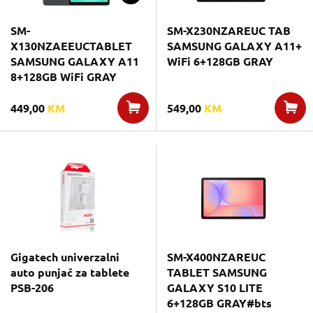
SM-
SM-X230NZAREUC TAB
X130NZAEEUCTABLET
SAMSUNG GALAXY A11+
SAMSUNG GALAXY A11
WiFi 6+128GB GRAY
8+128GB WiFi GRAY
449,00
KM
549,00
KM
Gigatech univerzalni
SM-X400NZAREUC
auto punjač za tablete
TABLET SAMSUNG
PSB-206
GALAXY S10 LITE
6+128GB GRAY#bts