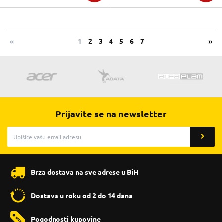
«
1
2
3
4
5
6
7
»
Prijavite se na newsletter
Brza dostava na sve adrese u BiH
Dostava u roku od 2 do 14 dana
Pogodnosti kupovine