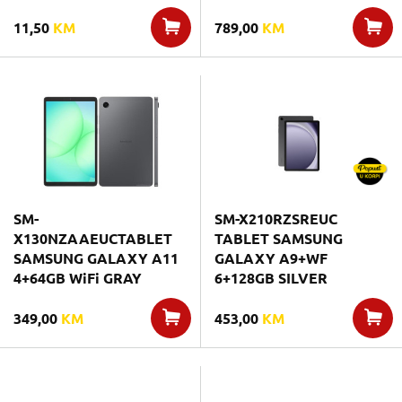
11,50
KM
789,00
KM
SM-
SM-X210RZSREUC
X130NZAAEUCTABLET
TABLET SAMSUNG
SAMSUNG GALAXY A11
GALAXY A9+WF
4+64GB WiFi GRAY
6+128GB SILVER
349,00
KM
453,00
KM