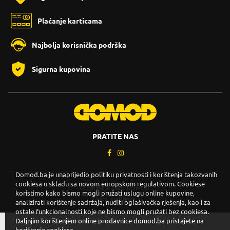
Plaćanje karticama
Najbolja korisnička podrška
Sigurna kupovina
PRATITE NAS
Domod.ba je unaprijedio politiku privatnosti i korištenja takozvanih
cookiesa u skladu sa novom europskom regulativom. Cookiese
Copyright © 2026. DOMOD.
koristimo kako bismo mogli pružati uslugu online kupovine,
Uslovi korištenja
.
analizirati korištenje sadržaja, nuditi oglašivačka rješenja, kao i za
ostale funkcionalnosti koje ne bismo mogli pružati bez cookiesa.
Daljnjim korištenjem online prodavnice domod.ba pristajete na