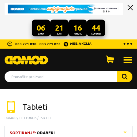
06
21
16
44
DANA
SATI
MINUTA
SEKUNDI
...
● ● ●
WEB AKCIJA
033 771 830
033 771 823
Otvo
men
Tableti
DOMOD
TELEFONIJA
TABLETI
SORTIRANJE:
ODABERI