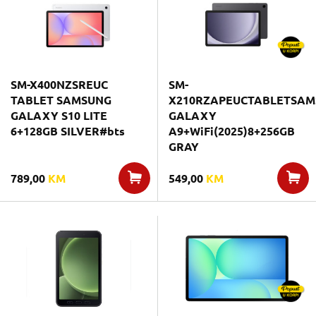
SM-X400NZSREUC
SM-
TABLET SAMSUNG
X210RZAPEUCTABLETSA
GALAXY S10 LITE
GALAXY
6+128GB SILVER#bts
A9+WiFi(2025)8+256GB
GRAY
789,00
KM
549,00
KM