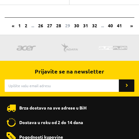
«
1
2
...
26
27
28
29
30
31
32
...
40
41
»
Prijavite se na newsletter
Brza dostava na sve adrese u BiH
Dostava u roku od 2 do 14 dana
Pogodnosti kupovine