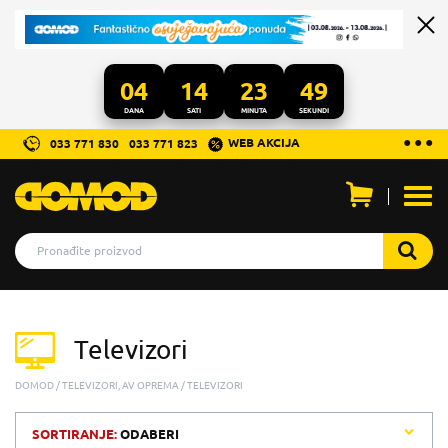
04
14
23
49
DANA
SATI
MINUTA
SEKUNDI
...
● ● ●
WEB AKCIJA
033 771 830
033 771 823
Otvo
men
Televizori
DOMOD
TELEVIZORI, AV OPREMA
TELEVIZORI
SORTIRANJE:
ODABERI