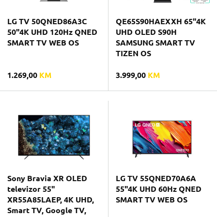
LG TV 50QNED86A3C
QE65S90HAEXXH 65"4K
50"4K UHD 120Hz QNED
UHD OLED S90H
SMART TV WEB OS
SAMSUNG SMART TV
TIZEN OS
1.269,00
KM
3.999,00
KM
Sony Bravia XR OLED
LG TV 55QNED70A6A
televizor 55"
55"4K UHD 60Hz QNED
XR55A85LAEP, 4K UHD,
SMART TV WEB OS
Smart TV, Google TV,