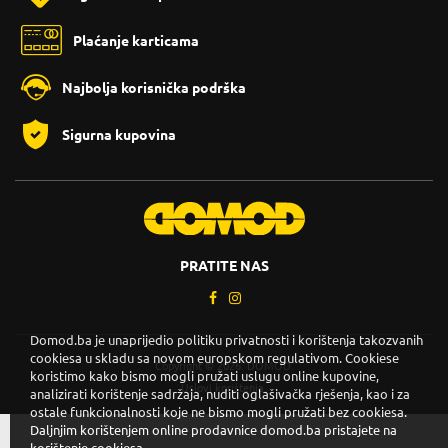
Plaćanje karticama
Najbolja korisnička podrška
Sigurna kupovina
PRATITE NAS
Domod.ba je unaprijedio politiku privatnosti i korištenja takozvanih
cookiesa u skladu sa novom europskom regulativom. Cookiese
Copyright © 2026. DOMOD.
koristimo kako bismo mogli pružati uslugu online kupovine,
Uslovi korištenja
.
analizirati korištenje sadržaja, nuditi oglašivačka rješenja, kao i za
ostale funkcionalnosti koje ne bismo mogli pružati bez cookiesa.
Daljnjim korištenjem online prodavnice domod.ba pristajete na