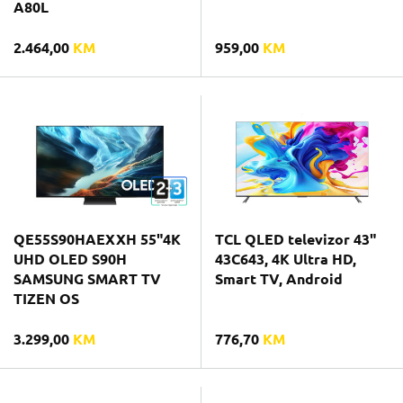
A80L
2.464,00
KM
959,00
KM
QE55S90HAEXXH 55"4K
TCL QLED televizor 43"
UHD OLED S90H
43C643, 4K Ultra HD,
SAMSUNG SMART TV
Smart TV, Android
TIZEN OS
3.299,00
KM
776,70
KM