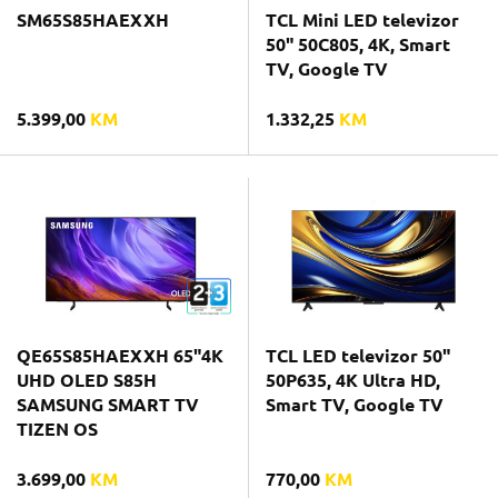
SM65S85HAEXXH
TCL Mini LED televizor
50" 50C805, 4K, Smart
TV, Google TV
5.399,00
KM
1.332,25
KM
QE65S85HAEXXH 65"4K
TCL LED televizor 50"
UHD OLED S85H
50P635, 4K Ultra HD,
SAMSUNG SMART TV
Smart TV, Google TV
TIZEN OS
3.699,00
KM
770,00
KM