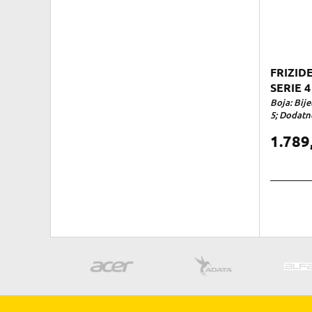
FRIZID
SERIE 4
Boja: Bije
5; Dodatne
1.789