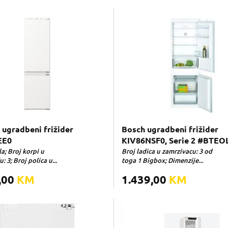
 ugradbeni frižider
Bosch ugradbeni frižider
EE0
KIV86NSF0, Serie 2 #BTEO
la; Broj korpi u
Broj ladica u zamrzivacu: 3 od
: 3; Broj polica u...
toga 1 Bigbox; Dimenzije...
,00
KM
1.439,00
KM