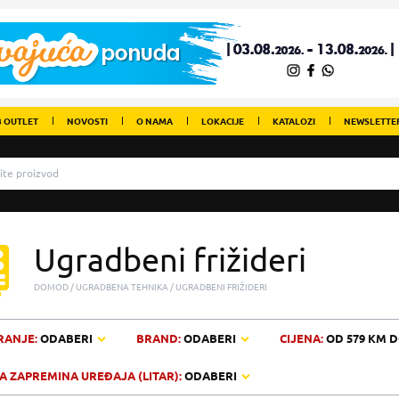
 OUTLET
NOVOSTI
O NAMA
LOKACIJE
KATALOZI
NEWSLETTE
Ugradbeni frižideri
DOMOD
UGRADBENA TEHNIKA
UGRADBENI FRIŽIDERI
RANJE:
ODABERI
BRAND:
ODABERI
CIJENA:
OD
579 KM
D
 ZAPREMINA UREĐAJA (LITAR):
ODABERI