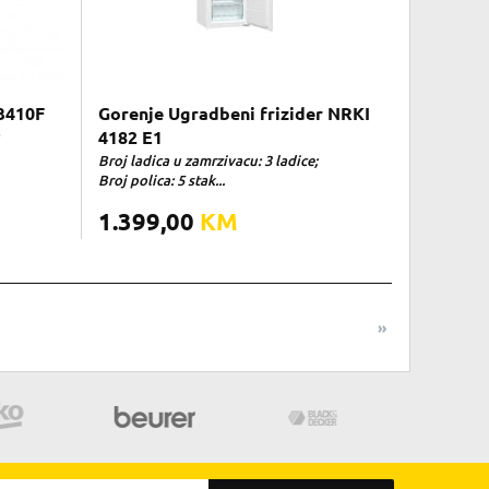
K3410F
Gorenje Ugradbeni frizider NRKI
4182 E1
Broj ladica u zamrzivacu: 3 ladice;
Broj polica: 5 stak...
1.399,00
KM
»