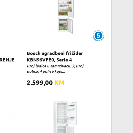
Bosch ugradbeni frižider
ORENJE
KBN96VFE0, Serie 4
Broj ladica u zamrzivacu: 3; Broj
polica: 4 police koje...
2.599,00
KM