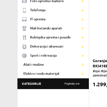
Foto oprema i kamere
Telefonija
IT oprema
Mali kućanski aparati
Kuhinjska oprema i posuđe
Dekoracija i aksesoari
Sport i rekreacija
Gorenje
Alati i mašine
RKI418
Boja: Bije
Elektro i vodo materijal
zamrzivaču
1.299
KATEGORIJE
Pogledaj sve