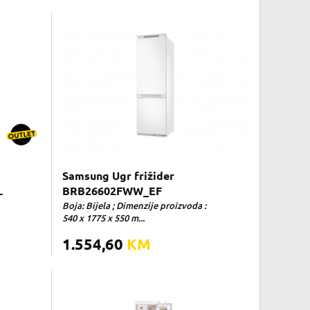
Samsung Ugr frižider
L
BRB26602FWW_EF
Boja: Bijela ; Dimenzije proizvoda :
540 x 1775 x 550 m...
1.554,60
KM