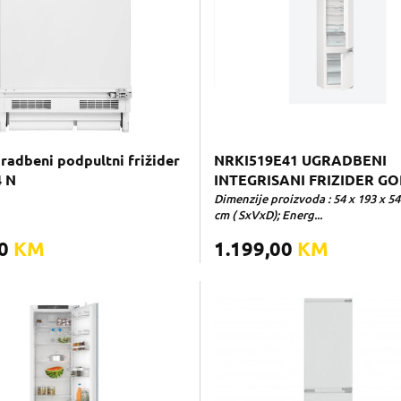
radbeni podpultni frižider
NRKI519E41 UGRADBENI
4 N
INTEGRISANI FRIZIDER G
Dimenzije proizvoda : 54 x 193 x 54
cm ( SxVxD); Energ...
00
KM
1.199,00
KM