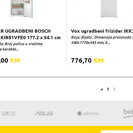
ER UGRADBENI BOSCH
Vox ugradbeni frizider IK
 KIR81VFE0 177.2 x 54.1 cm
Boja: Bijela ; Dimenzije proizvoda :
540x1770x545 mm; E...
la; Broj polica u vratima:
 karakte...
,00
KM
776,70
KM
«
1
2