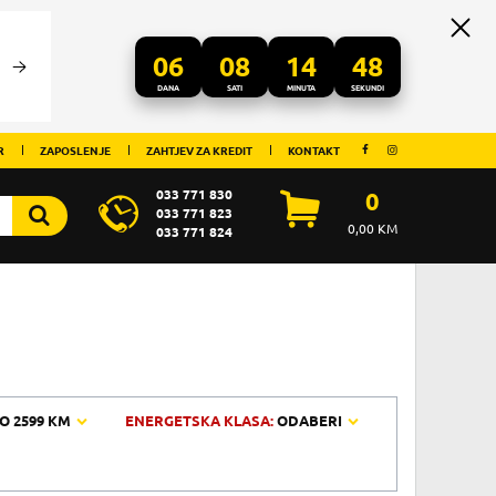
06
08
14
48
DANA
SATI
MINUTA
SEKUNDI
R
ZAPOSLENJE
ZAHTJEV ZA KREDIT
KONTAKT
033 771 830
0
033 771 823
0,00
KM
033 771 824
O
2599 KM
ENERGETSKA KLASA:
ODABERI