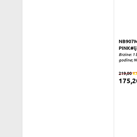
NB907M
PINK#lj
Brzine: 1 
godine; Na
219,00
K
175,