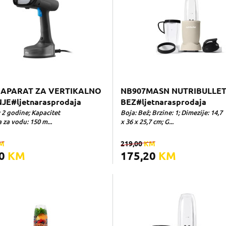
APARAT ZA VERTIKALNO
NB907MASN NUTRIBULLET
JE#ljetnarasprodaja
BEZ#ljetnarasprodaja
 2 godine; Kapacitet
Boja: Bež; Brzine: 1; Dimezije: 14,7
za vodu: 150 m...
x 36 x 25,7 cm; G...
M
219,00
KM
20
KM
175,20
KM