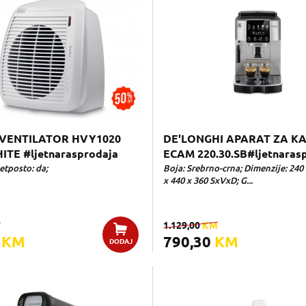
VENTILATOR HVY1020
DE'LONGHI APARAT ZA K
ITE #ljetnarasprodaja
ECAM 220.30.SB#ljetnaras
etposto: da;
Boja: Srebrno-crna; Dimenzije: 240
x 440 x 360 SxVxD; G...
M
1.129,00
KM
0
KM
790,30
KM
DODAJ