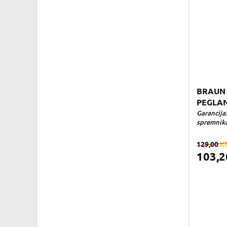
BRAUN 
PEGLAN
Garancija:
spremnika 
129,00
K
103,