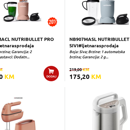
ACL NUTRIBULLET PRO
NB907MASL NUTRIBULLET
etnarasprodaja
SIVI#ljetnarasprodaja
brzina; Garancija: 2
Boja: Siva; Brzine: 1 automatska
stavci: Dodatn...
brzina; Garancija: 2 g...
M
219,00
KM
20
KM
175,20
KM
DODAJ