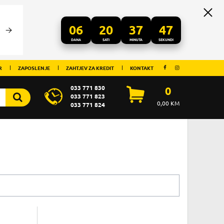
06
20
37
47
DANA
SATI
MINUTA
SEKUNDI
R
ZAPOSLENJE
ZAHTJEV ZA KREDIT
KONTAKT
033 771 830
0
033 771 823
0,00
KM
033 771 824