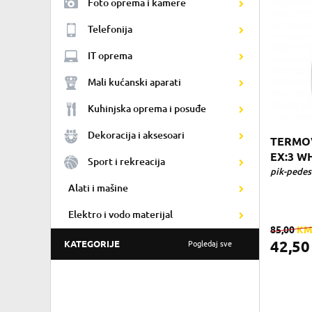
Foto oprema i kamere
Telefonija
IT oprema
Mali kućanski aparati
Kuhinjska oprema i posuđe
Dekoracija i aksesoari
TERMO
EX:3 WH
Sport i rekreacija
pik-pedes
Alati i mašine
Elektro i vodo materijal
85,00
K
42,5
KATEGORIJE
Pogledaj sve