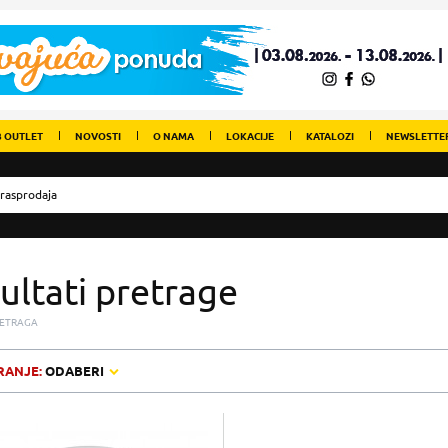
 OUTLET
NOVOSTI
O NAMA
LOKACIJE
KATALOZI
NEWSLETTE
ultati pretrage
ETRAGA
RANJE:
ODABERI