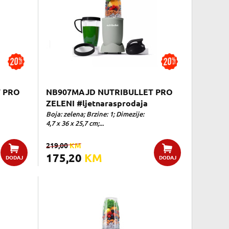
 PRO
NB907MAJD NUTRIBULLET PRO
ZELENI #ljetnarasprodaja
Boja: zelena; Brzine: 1; Dimezije:
4,7 x 36 x 25,7 cm;...
219,00
KM
175,20
KM
DODAJ
DODAJ