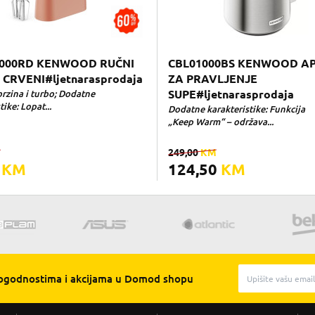
000RD KENWOOD RUČNI
CBL01000BS KENWOOD A
 CRVENI#ljetnarasprodaja
ZA PRAVLJENJE
brzina i turbo; Dodatne
SUPE#ljetnarasprodaja
tike: Lopat...
Dodatne karakteristike: Funkcija
„Keep Warm“ – održava...
M
249,00
KM
0
KM
124,50
KM
pogodnostima i akcijama u Domod shopu