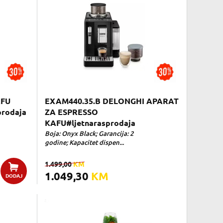
AFU
EXAM440.35.B DELONGHI APARAT
prodaja
ZA ESPRESSO
KAFU#ljetnarasprodaja
Boja: Onyx Black; Garancija: 2
godine; Kapacitet dispen...
1.499,00
KM
1.049,30
KM
DODAJ