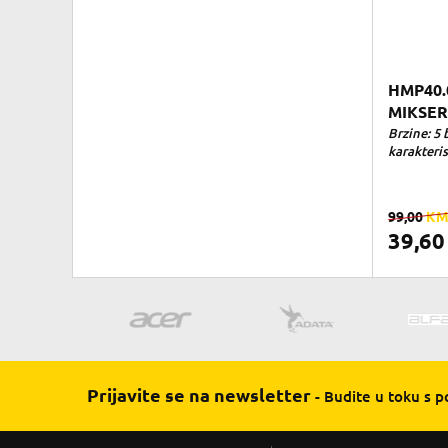
HMP40.
MIKSER
Brzine: 5 
karakteris
99,00
K
39,6
Prijavite se na newsletter
- Budite u toku s 