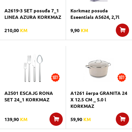
A2619-3 SET posuđa 7_1
Korkmaz posuda
LINEA AZURA KORKMAZ
Eseentials A5624, 2,7l
210,00
KM
9,90
KM
A2501 ESCAJG RONA
A1261 šerpa GRANITA 24
SET 24_1 KORKMAZ
X 12.5 CM _ 5.0 l
KORKMAZ
139,90
KM
59,90
KM