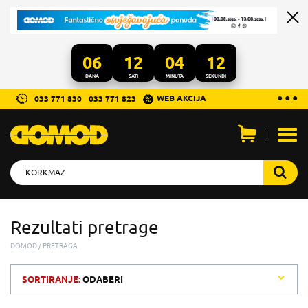
06
12
04
12
DANA
SATI
MINUTA
SEKUNDI
...
● ● ●
WEB AKCIJA
033 771 830
033 771 823
Otvo
men
Rezultati pretrage
DOMOD
PRETRAGA
SORTIRANJE:
ODABERI