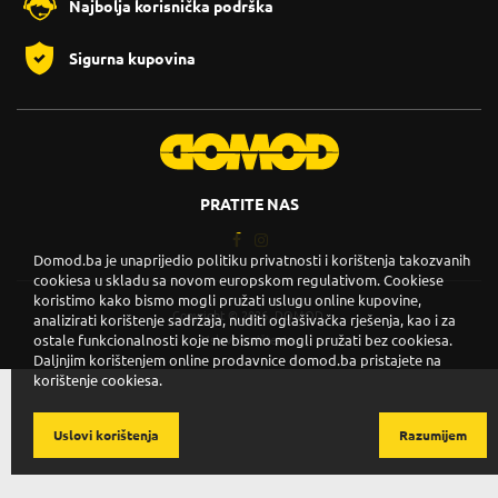
Najbolja korisnička podrška
Sigurna kupovina
PRATITE NAS
Domod.ba je unaprijedio politiku privatnosti i korištenja takozvanih
cookiesa u skladu sa novom europskom regulativom. Cookiese
koristimo kako bismo mogli pružati uslugu online kupovine,
Copyright © 2026. DOMOD.
analizirati korištenje sadržaja, nuditi oglašivačka rješenja, kao i za
ostale funkcionalnosti koje ne bismo mogli pružati bez cookiesa.
Uslovi korištenja
.
Daljnjim korištenjem online prodavnice domod.ba pristajete na
korištenje cookiesa.
Uslovi korištenja
Razumijem