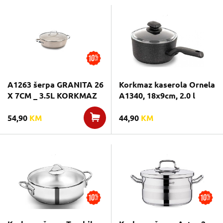
A1263 šerpa GRANITA 26
Korkmaz kaserola Ornela
X 7CM _ 3.5L KORKMAZ
A1340, 18x9cm, 2.0 l
54,90
KM
44,90
KM