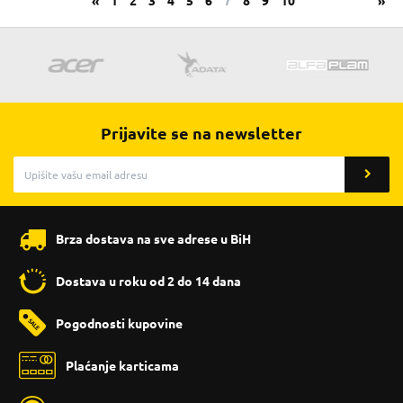
«
1
2
3
4
5
6
7
8
9
10
»
Prijavite se na newsletter
Brza dostava na sve adrese u BiH
Dostava u roku od 2 do 14 dana
Pogodnosti kupovine
Plaćanje karticama