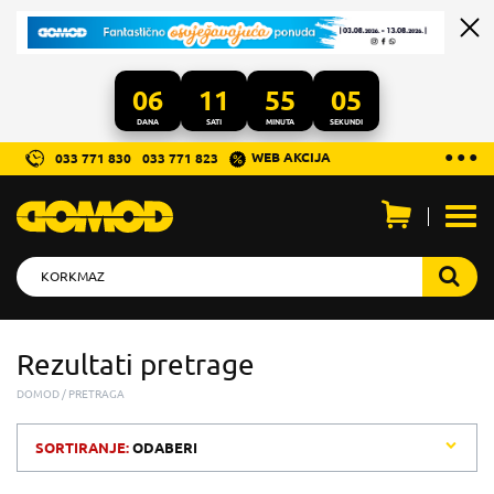
06
11
55
05
DANA
SATI
MINUTA
SEKUNDI
...
● ● ●
WEB AKCIJA
033 771 830
033 771 823
Otvo
men
Rezultati pretrage
DOMOD
PRETRAGA
SORTIRANJE:
ODABERI