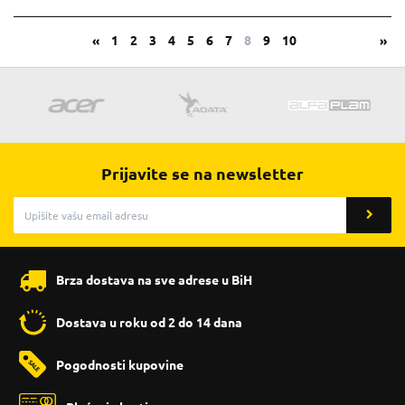
«
1
2
3
4
5
6
7
8
9
10
»
Prijavite se na newsletter
Brza dostava na sve adrese u BiH
Dostava u roku od 2 do 14 dana
Pogodnosti kupovine