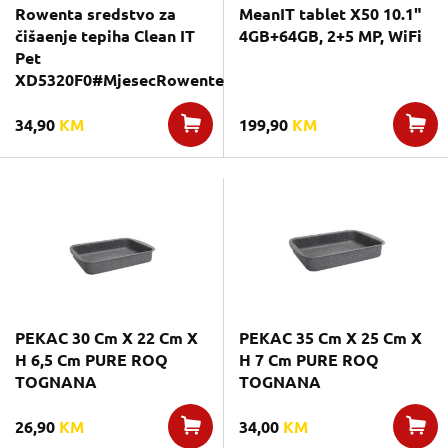
Rowenta sredstvo za
MeanIT tablet X50 10.1"
čišaenje tepiha Clean IT
4GB+64GB, 2+5 MP, WiFi
Pet
XD5320F0#MjesecRowente
34,90
KM
199,90
KM
PEKAC 30 Cm X 22 Cm X
PEKAC 35 Cm X 25 Cm X
H 6,5 Cm PURE ROQ
H 7 Cm PURE ROQ
TOGNANA
TOGNANA
26,90
KM
34,00
KM