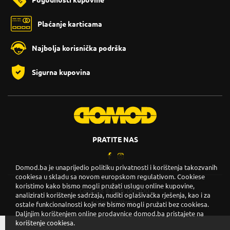
Pogodnosti kupovine
Plaćanje karticama
Najbolja korisnička podrška
Sigurna kupovina
PRATITE NAS
Domod.ba je unaprijedio politiku privatnosti i korištenja takozvanih
cookiesa u skladu sa novom europskom regulativom. Cookiese
koristimo kako bismo mogli pružati uslugu online kupovine,
Copyright © 2026. DOMOD.
analizirati korištenje sadržaja, nuditi oglašivačka rješenja, kao i za
Uslovi korištenja
.
ostale funkcionalnosti koje ne bismo mogli pružati bez cookiesa.
Daljnjim korištenjem online prodavnice domod.ba pristajete na
korištenje cookiesa.