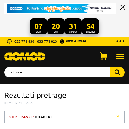
07
20
31
54
DANA
SATI
MINUTA
SEKUNDI
...
● ● ●
WEB AKCIJA
033 771 830
033 771 823
Otvo
men
Rezultati pretrage
DOMOD
PRETRAGA
SORTIRANJE:
ODABERI