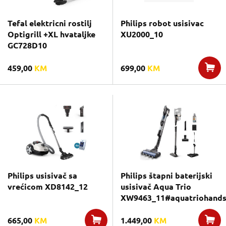
Tefal elektricni rostilj
Philips robot usisivac
Optigrill +XL hvataljke
XU2000_10
GC728D10
459,00
KM
699,00
KM
Philips usisivač sa
Philips štapni baterijski
vrećicom XD8142_12
usisivač Aqua Trio
XW9463_11#aquatriohands
665,00
KM
1.449,00
KM