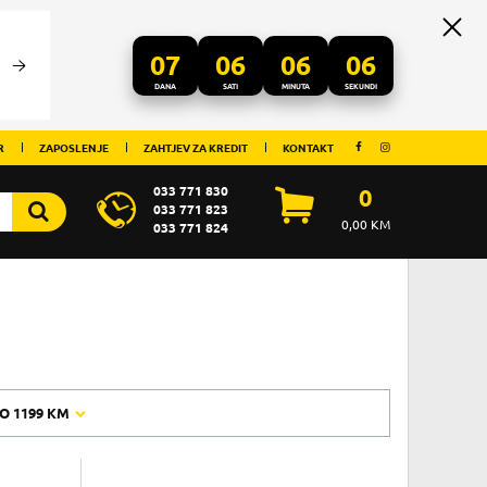
07
06
06
05
DANA
SATI
MINUTA
SEKUNDI
R
ZAPOSLENJE
ZAHTJEV ZA KREDIT
KONTAKT
033 771 830
0
033 771 823
0,00
KM
033 771 824
O
1199 KM