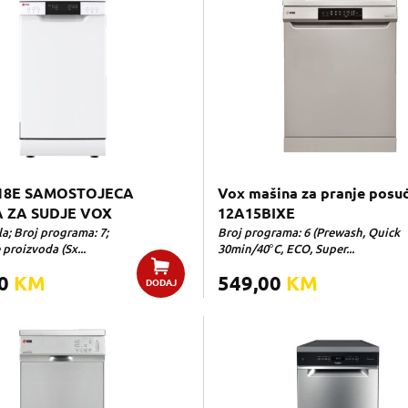
18E SAMOSTOJECA
Vox mašina za pranje posu
 ZA SUDJE VOX
12A15BIXE
la; Broj programa: 7;
Broj programa: 6 (Prewash, Quick
proizvoda (Sx...
30min/40°C, ECO, Super...
00
KM
549,00
KM
DODAJ