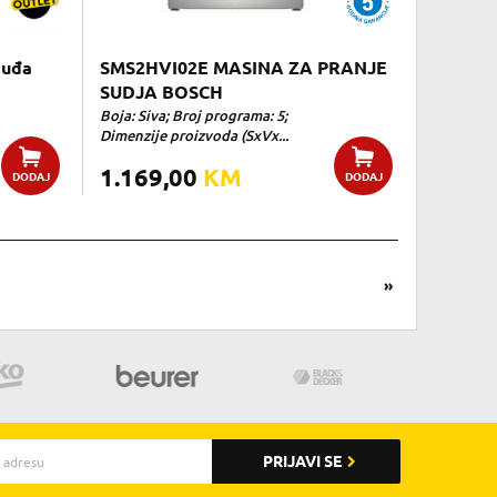
suđa
SMS2HVI02E MASINA ZA PRANJE
SUDJA BOSCH
Boja: Siva; Broj programa: 5;
Dimenzije proizvoda (SxVx...
1.169,00
KM
DODAJ
DODAJ
»
PRIJAVI SE