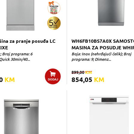
ina za pranje posuđa LC
WH6FB10BS7A0X SAMOST
CIXE
MASINA ZA POSUDJE WHI
; Broj programa: 6
Boja: Inox (nehrđajući čelik); Broj
Quick 30min/40...
programa: 9; Dimenz...
899,00
KM
00
KM
854,05
KM
DODAJ