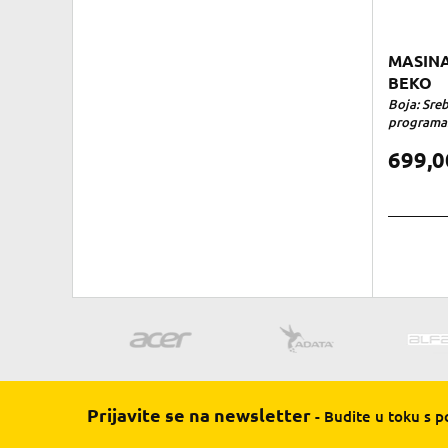
MASINA
BEKO
Boja: Sreb
programa: 
699,
Prijavite se na newsletter
- Budite u toku s 