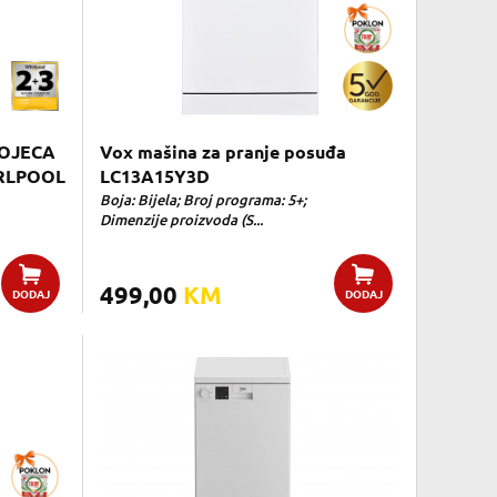
OJECA
Vox mašina za pranje posuđa
RLPOOL
LC13A15Y3D
Boja: Bijela; Broj programa: 5+;
Dimenzije proizvoda (S...
499,00
KM
DODAJ
DODAJ