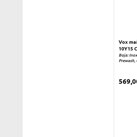
Vox maš
10Y15 
Boja: Inox
Prewash, 
569,