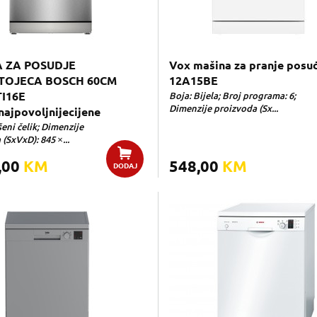
 ZA POSUDJE
Vox mašina za pranje posu
TOJECA BOSCH 60CM
12A15BE
I16E
Boja: Bijela; Broj programa: 6;
Dimenzije proizvoda (Sx...
ajpovoljnijecijene
eni čelik; Dimenzije
(SxVxD): 845 ×...
,00
KM
548,00
KM
DODAJ