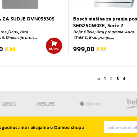
 ZA SUDJE DVN05330S
Bosch mašina za pranje po
SMS25GW02E, Serie 2
rna / inox; Broj
Boja: Bijela; Broj programa: Auto
5; Dimenzije proiz...
45-65°C, Brzo pranje,...
00
KM
999,00
KM
DODAJ
«
1
2
3
4
pogodnostima i akcijama u Domod shopu