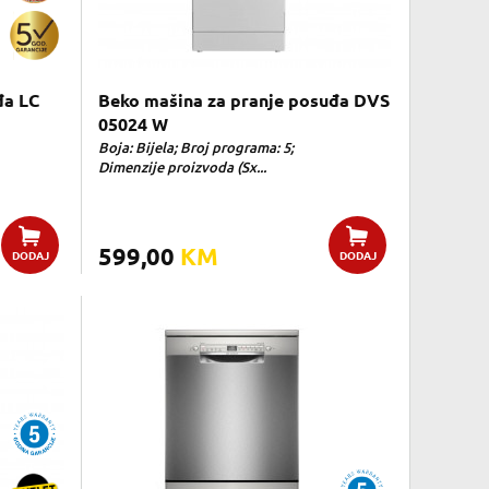
đa LC
Beko mašina za pranje posuđa DVS
05024 W
Boja: Bijela; Broj programa: 5;
Dimenzije proizvoda (Sx...
599,00
KM
DODAJ
DODAJ