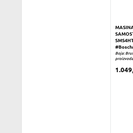
MASINA
SAMOS
SMS4HT
#Boschn
Boja: Bruš
proizvoda 
1.049