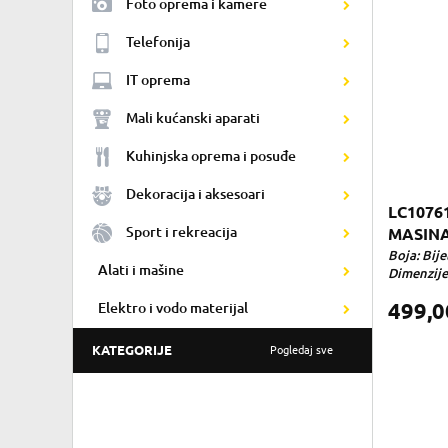
Foto oprema i kamere
Telefonija
IT oprema
Mali kućanski aparati
Kuhinjska oprema i posuđe
Dekoracija i aksesoari
LC1076
Sport i rekreacija
MASINA
Boja: Bije
Alati i mašine
Dimenzije 
499,
Elektro i vodo materijal
KATEGORIJE
Pogledaj sve