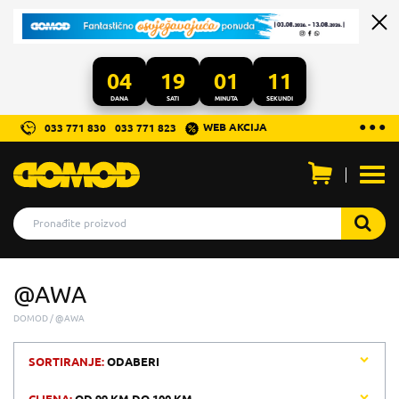
04
19
01
11
DANA
SATI
MINUTA
SEKUNDI
...
● ● ●
WEB AKCIJA
033 771 830
033 771 823
Otvo
men
@AWA
DOMOD
@AWA
SORTIRANJE:
ODABERI