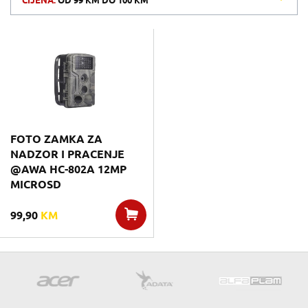
CIJENA:
OD
99 KM
DO
100 KM
FOTO ZAMKA ZA
NADZOR I PRACENJE
@AWA HC-802A 12MP
MICROSD
99,90
KM